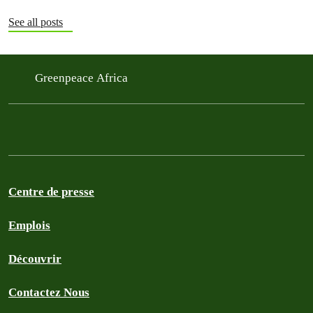
la poursuite de l'expansion des activités pétrolières, gazières et…
See all posts
Greenpeace Africa
Centre de presse
Emplois
Découvrir
Contactez Nous