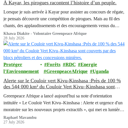
À Kayar, les pirogues racontent l’histoire d’un peuple.
Lorsque je suis arrivée à Kayar pour assister au concours de régate,
je pensais découvrir une compétition de pirogues. Mais au fil des
chants, des applaudissements et des encouragements venus du
rivage, j’ai compris que ce qui se jouait devant moi allait bien au-
Khawa Diakite - Volontaire Greenpeace Afrique
28 July 2026
delà d’une simple course.
Protéger
Forêts
RDC
Energie
l'Environnement
GreenpeaceAfrique
Uganda
Alerte sur le Couloir vert Kivu-Kinshasa :Près de 100 %
des 544 000 km² du Couloir Vert Kivu–Kinshasa sont
couverts par des blocs pétroliers et des concessions
Greenpeace Afrique a lancé aujourd'hui sa note d'orientation
minières.
intitulée « Le Couloir Vert Kivu–Kinshasa : Alerte et urgence d'un
moratoire sur les nouveaux projets extractifs », qui met en lumière
les profondes contradictions entre l'ambitieux programme de
Raphael Mavambu
27 July 2026
conservation de la République Démocratique du Congo (RDC) et