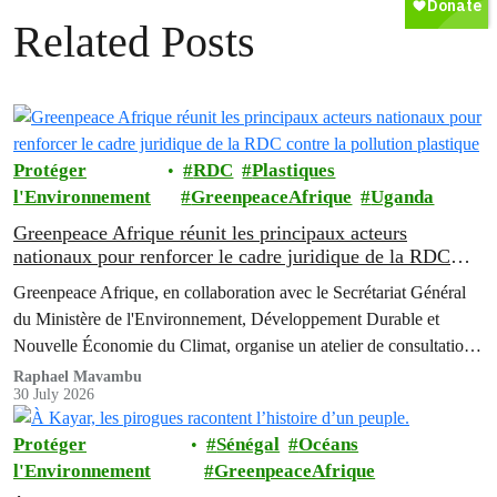
Related Posts
Protéger
RDC
Plastiques
l'Environnement
GreenpeaceAfrique
Uganda
Greenpeace Afrique réunit les principaux acteurs
nationaux pour renforcer le cadre juridique de la RDC
contre la pollution plastique
Greenpeace Afrique, en collaboration avec le Secrétariat Général
du Ministère de l'Environnement, Développement Durable et
Nouvelle Économie du Climat, organise un atelier de consultation
multipartite de deux jours afin de faire progresser les réformes
Raphael Mavambu
30 July 2026
politiques destinées à lutter contre la crise grandissante de la
pollution liée aux emballages plastiques en République
Protéger
Sénégal
Océans
Démocratique du Congo (RDC).
l'Environnement
GreenpeaceAfrique