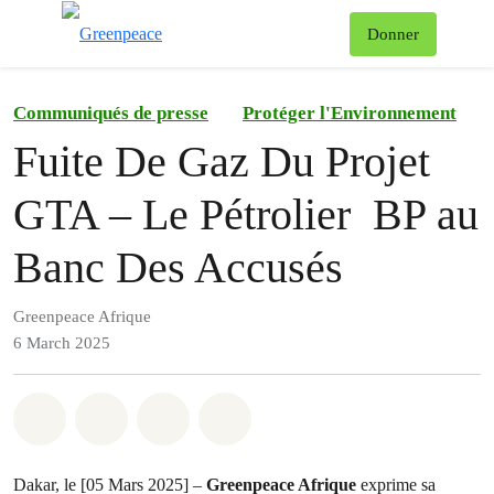
To
Donner
Menu
Communiqués de presse
Protéger l'Environnement
Fuite De Gaz Du Projet
GTA – Le Pétrolier BP au
Banc Des Accusés
Greenpeace Afrique
6 March 2025
Share on Whatsapp
Share on Facebook
Share on Twitter
Share via Email
Dakar, le [05 Mars 2025] –
Greenpeace Afrique
exprime sa