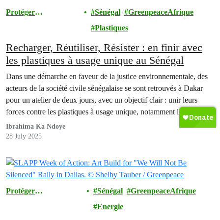
Protéger
Sénégal
GreenpeaceAfrique
l'Environnement
Plastiques
Recharger, Réutiliser, Résister : en finir avec
les plastiques à usage unique au Sénégal
Dans une démarche en faveur de la justice environnementale, des
acteurs de la société civile sénégalaise se sont retrouvés à Dakar
pour un atelier de deux jours, avec un objectif clair : unir leurs
forces contre les plastiques à usage unique, notamment les sachets
d’eau en plastique, devenus un véritable fléau.
Ibrahima Ka Ndoye
28 July 2025
Protéger
Sénégal
GreenpeaceAfrique
l'Environnement
Energie