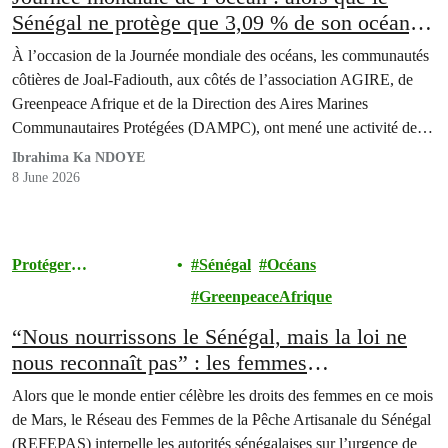
Sénégal ne protège que 3,09 % de son océan,
les communautés côtières présentent des
À l’occasion de la Journée mondiale des océans, les communautés
solutions concrètes aux décideurs à Joal-
côtières de Joal-Fadiouth, aux côtés de l’association AGIRE, de
Fadiouth
Greenpeace Afrique et de la Direction des Aires Marines
Communautaires Protégées (DAMPC), ont mené une activité de
restauration de mangroves et procédé à la remise officielle du
Ibrahima Ka NDOYE
rapportJustice pour l’Océan et les Peuples, qui documente le…
8 June 2026
Protéger
Sénégal
Océans
l'Environnement
GreenpeaceAfrique
“Nous nourrissons le Sénégal, mais la loi ne
nous reconnaît pas” : les femmes
transformatrices réclament un statut légal
Alors que le monde entier célèbre les droits des femmes en ce mois
de Mars, le Réseau des Femmes de la Pêche Artisanale du Sénégal
(REFEPAS) interpelle les autorités sénégalaises sur l’urgence de