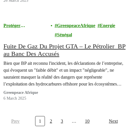
26 March 2025
Protéger
GreenpeaceAfrique
Energie
l'Environnement
Sénégal
Fuite De Gaz Du Projet GTA – Le Pétrolier BP
au Banc Des Accusés
Bien que BP ait reconnu l'incident, les déclarations de l’entreprise,
qui évoquent un "faible débit" et un impact "négligeable", ne
sauraient masquer la réalité des dangers que représente
l’exploitation des hydrocarbures offshore pour les écosystèmes
marins et les communautés côtières.
Greenpeace Afrique
6 March 2025
Prev
1
2
3
…
10
Next