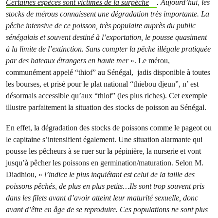
Certaines espèces sont victimes de la surpêche
. Aujourd’hui, les
stocks de mérous connaissent une dégradation très importante. La
pêche intensive de ce poisson, très populaire auprès du public
sénégalais et souvent destiné à l’exportation, le pousse quasiment
à la limite de l’extinction. Sans compter la pêche illégale pratiquée
par des bateaux étrangers en haute mer
». Le mérou,
communément appelé “thiof” au Sénégal, jadis disponible à toutes
les bourses, et prisé pour le plat national “thiebou djeun”, n’ est
désormais accessible qu’aux “thiof” (les plus riches). Cet exemple
illustre parfaitement la situation des stocks de poisson au Sénégal.
En effet, la dégradation des stocks de poissons comme le pageot ou
le capitaine s’intensifient également. Une situation alarmante qui
pousse les pêcheurs à se ruer sur la pépinière, la nurserie et vont
jusqu’à pêcher les poissons en germination/maturation. Selon M.
Diadhiou, «
l’indice le plus inquiétant est celui de la taille des
poissons pêchés, de plus en plus petits…Ils sont trop souvent pris
dans les filets avant d’avoir atteint leur maturité sexuelle, donc
avant d’être en âge de se reproduire. Ces populations ne sont plus