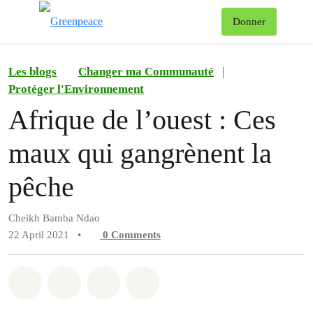
To
Donner
Menu
Les blogs
Changer ma Communauté
|
Protéger l'Environnement
Afrique de l’ouest : Ces
maux qui gangrènent la
pêche
Cheikh Bamba Ndao
22 April 2021
•
0
Comments
Share on Whatsapp
Share on Facebook
Share on Twitter
Share via Email