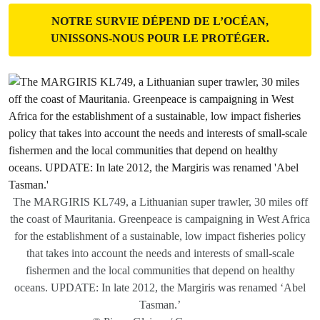
NOTRE SURVIE DÉPEND DE L’OCÉAN,
UNISSONS-NOUS POUR LE PROTÉGER.
The MARGIRIS KL749, a Lithuanian super trawler, 30 miles off
the coast of Mauritania. Greenpeace is campaigning in West Africa
for the establishment of a sustainable, low impact fisheries policy
that takes into account the needs and interests of small-scale
fishermen and the local communities that depend on healthy
oceans. UPDATE: In late 2012, the Margiris was renamed ‘Abel
Tasman.’