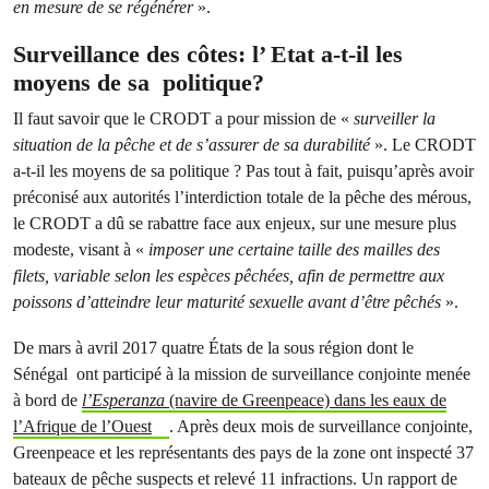
en mesure de se régénérer
».
Surveillance des côtes: l’ Etat a-t-il les
moyens de sa politique?
Il faut savoir que le CRODT a pour mission de «
surveiller la
situation de la pêche et de s’assurer de sa durabilité
». Le CRODT
a-t-il les moyens de sa politique ? Pas tout à fait, puisqu’après avoir
préconisé aux autorités l’interdiction totale de la pêche des mérous,
le CRODT a dû se rabattre face aux enjeux, sur une mesure plus
modeste, visant à «
imposer une certaine taille des mailles des
filets, variable selon les espèces pêchées, afin de permettre aux
poissons d’atteindre leur maturité sexuelle avant d’être pêchés
».
De mars à avril 2017 quatre États de la sous région dont le
Sénégal ont participé à la mission de surveillance conjointe menée
à bord de
l’Esperanza
(navire de Greenpeace) dans les eaux de
l’Afrique de l’Ouest
. Après deux mois de surveillance conjointe,
Greenpeace et les représentants des pays de la zone ont inspecté 37
bateaux de pêche suspects et relevé 11 infractions. Un rapport de