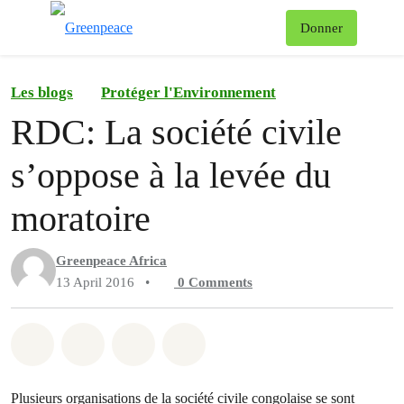
To
Donner
Menu
Les blogs
Protéger l'Environnement
RDC: La société civile
s’oppose à la levée du
moratoire
Greenpeace Africa
13 April 2016
•
0
Comments
Share on Whatsapp
Share on Facebook
Share on Twitter
Share via Email
Plusieurs organisations de la société civile congolaise se sont