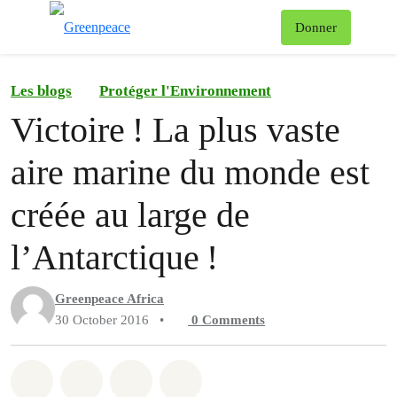
To
Donner
Menu
Les blogs
Protéger l'Environnement
Victoire ! La plus vaste
aire marine du monde est
créée au large de
l’Antarctique !
Greenpeace Africa
30 October 2016
•
0
Comments
Share on Whatsapp
Share on Facebook
Share on Twitter
Share via Email