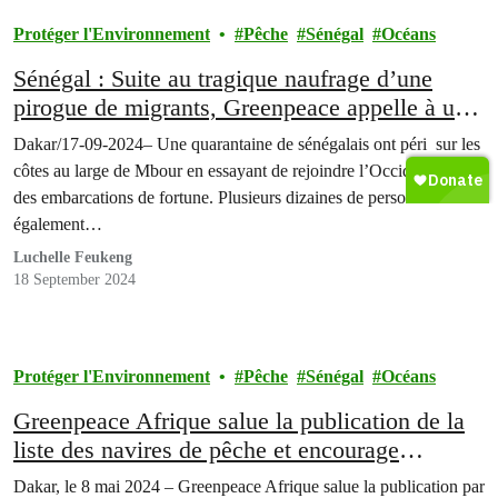
Protéger l'Environnement
Pêche
Sénégal
Océans
Sénégal : Suite au tragique naufrage d’une
pirogue de migrants, Greenpeace appelle à un
“sauvetage” de la pêche artisanale.
Dakar/17-09-2024– Une quarantaine de sénégalais ont péri sur les
côtes au large de Mbour en essayant de rejoindre l’Occident dans
des embarcations de fortune. Plusieurs dizaines de personnes sont
également…
Luchelle Feukeng
18 September 2024
Protéger l'Environnement
Pêche
Sénégal
Océans
Greenpeace Afrique salue la publication de la
liste des navires de pêche et encourage
l’adhésion du Sénégal à la FiTI
Dakar, le 8 mai 2024 – Greenpeace Afrique salue la publication par