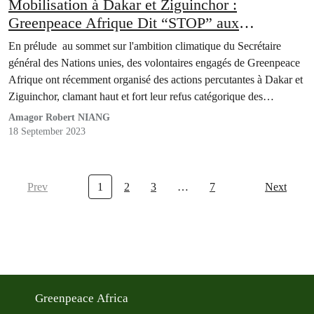
Mobilisation à Dakar et Ziguinchor :
Greenpeace Afrique Dit “STOP” aux
Combustibles Fossiles en Prélude à la Marche
En prélude au sommet sur l'ambition climatique du Secrétaire
Historique de New York
général des Nations unies, des volontaires engagés de Greenpeace
Afrique ont récemment organisé des actions percutantes à Dakar et
Ziguinchor, clamant haut et fort leur refus catégorique des
combustibles fossiles.
Amagor Robert NIANG
18 September 2023
Prev
1
2
3
…
7
Next
Greenpeace Africa