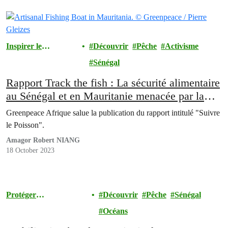
Inspirer le
Découvrir
Pêche
Activisme
Mouvement
Sénégal
Rapport Track the fish : La sécurité alimentaire
au Sénégal et en Mauritanie menacée par la
croissance de l’industrie de la farine et de
Greenpeace Afrique salue la publication du rapport intitulé "Suivre
l’huile de poisson
le Poisson".
Amagor Robert NIANG
18 October 2023
Protéger
Découvrir
Pêche
Sénégal
l'Environnement
Océans