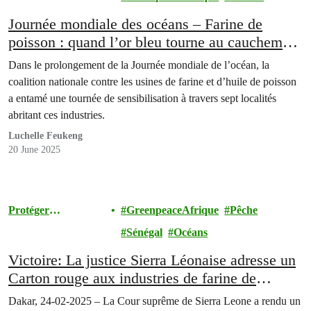
Journée mondiale des océans – Farine de
poisson : quand l’or bleu tourne au cauchemar
pour les communautés côtières du Sénégal
Dans le prolongement de la Journée mondiale de l’océan, la
coalition nationale contre les usines de farine et d’huile de poisson
a entamé une tournée de sensibilisation à travers sept localités
abritant ces industries.
Luchelle Feukeng
20 June 2025
Protéger
GreenpeaceAfrique
Pêche
l'Environnement
Sénégal
Océans
Victoire: La justice Sierra Léonaise adresse un
Carton rouge aux industries de farine de
poisson
Dakar, 24-02-2025 – La Cour suprême de Sierra Leone a rendu un