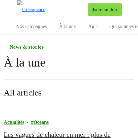
To
Faire un don
Menu
Nos campagnes
À la une
Agir
Qui sommes n
News & stories
À la une
All articles
Actualités
Océans
Les vagues de chaleur en mer : plus de