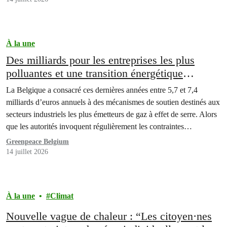
À la une
Des milliards pour les entreprises les plus
polluantes et une transition énergétique
supportée par les citoyen·nes
La Belgique a consacré ces dernières années entre 5,7 et 7,4
milliards d’euros annuels à des mécanismes de soutien destinés aux
secteurs industriels les plus émetteurs de gaz à effet de serre. Alors
que les autorités invoquent régulièrement les contraintes
budgétaires pour réduire les investissements dans des domaines
Greenpeace Belgium
essentiels comme la santé, l’éducation ou la…
14 juillet 2026
À la une
Climat
Nouvelle vague de chaleur : “Les citoyen·nes