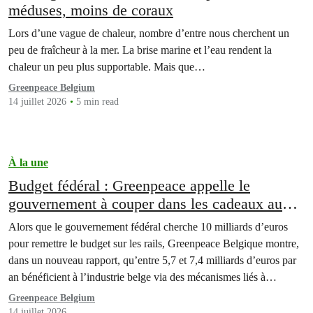
méduses, moins de coraux
Lors d’une vague de chaleur, nombre d’entre nous cherchent un
peu de fraîcheur à la mer. La brise marine et l’eau rendent la
chaleur un peu plus supportable. Mais que…
Greenpeace Belgium
14 juillet 2026
5 min read
À la une
Budget fédéral : Greenpeace appelle le
gouvernement à couper dans les cadeaux aux
industries polluantes
Alors que le gouvernement fédéral cherche 10 milliards d’euros
pour remettre le budget sur les rails, Greenpeace Belgique montre,
dans un nouveau rapport, qu’entre 5,7 et 7,4 milliards d’euros par
an bénéficient à l’industrie belge via des mécanismes liés à
l’énergie et au climat, avec un avantage particulier pour des
Greenpeace Belgium
secteurs fortement polluants. « La situation climatique…
14 juillet 2026