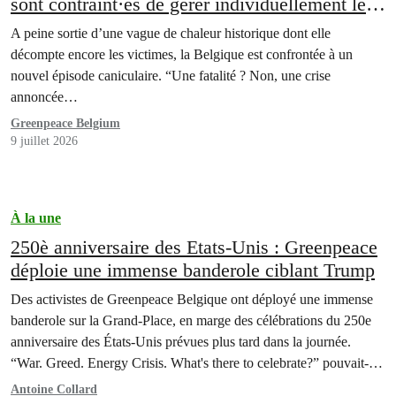
sont contraint·es de gérer individuellement les
conséquences de l’inaction de nos
A peine sortie d’une vague de chaleur historique dont elle
gouvernements”
décompte encore les victimes, la Belgique est confrontée à un
nouvel épisode caniculaire. “Une fatalité ? Non, une crise
annoncée…
Greenpeace Belgium
9 juillet 2026
À la une
250è anniversaire des Etats-Unis : Greenpeace
déploie une immense banderole ciblant Trump
Des activistes de Greenpeace Belgique ont déployé une immense
banderole sur la Grand-Place, en marge des célébrations du 250e
anniversaire des États-Unis prévues plus tard dans la journée.
“War. Greed. Energy Crisis. What's there to celebrate?” pouvait-on
lire sur la banderole qui s’étendait sur 600 mètres carrés.
Antoine Collard