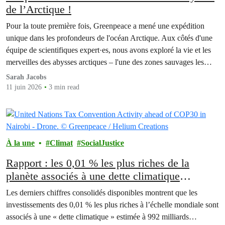
de l’Arctique !
Pour la toute première fois, Greenpeace a mené une expédition
unique dans les profondeurs de l'océan Arctique. Aux côtés d'une
équipe de scientifiques expert·es, nous avons exploré la vie et les
merveilles des abysses arctiques – l'une des zones sauvages les
moins connues de la planète – et ce que nous avons trouvé nous
Sarah Jacobs
a…
11 juin 2026
3 min read
À la une
Climat
SocialJustice
Rapport : les 0,01 % les plus riches de la
planète associés à une dette climatique
annuelle de près de 1.000 milliards de dollars
Les derniers chiffres consolidés disponibles montrent que les
investissements des 0,01 % les plus riches à l’échelle mondiale sont
associés à une « dette climatique » estimée à 992 milliards…