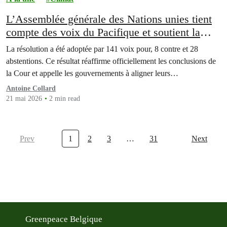
L’Assemblée générale des Nations unies tient
compte des voix du Pacifique et soutient la
Cour internationale de justice concernant les
La résolution a été adoptée par 141 voix pour, 8 contre et 28
obligations des États en matière de climat
abstentions. Ce résultat réaffirme officiellement les conclusions de
la Cour et appelle les gouvernements à aligner leurs…
Antoine Collard
21 mai 2026
2 min read
Prev
1
2
3
…
31
Next
Greenpeace Belgique