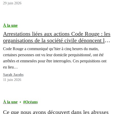
29 juin 2026
À la une
Arrestations liées aux actions Code Rouge : les
organisations de la société civile dénoncent la
criminalisation des mouvements sociaux
Code Rouge a communiqué qu’hier à cinq heures du matin,
certaines personnes ont vu leur domicile perquisitionné, ont été
arrêtées et emmenées pour être interrogées. Ces perquisitions ont
eu lieu…
Sarah Jacobs
11 juin 2026
À la une
Océans
Ce que nous avons découvert dans les abysses