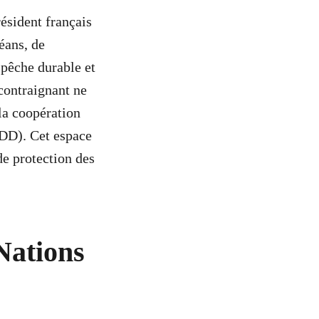
ésident français
éans, de
 pêche durable et
contraignant
ne
la coopération
ODD). Cet espace
de protection des
 Nations