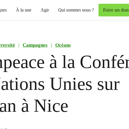
Faire un don
nes
À la une
Agir
Qui sommes nous ?
versité
|
Campagnes
|
Océans
peace à la Confé
ations Unies sur
an à Nice