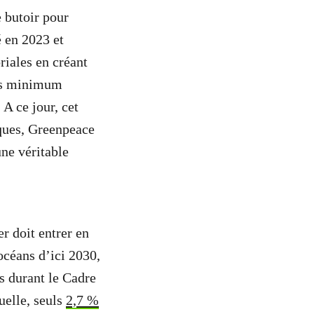
 butoir pour
é en 2023 et
riales en créant
ays minimum
 A ce jour, cet
tiques, Greenpeace
une véritable
er doit entrer en
océans d’ici 2030,
ts durant le Cadre
uelle, seuls
2,7 %