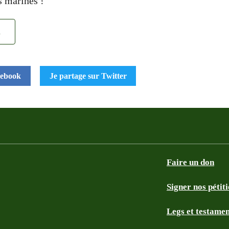
s marines !
n
cebook
Je partage sur Twitter
Faire un don
Signer nos pétit
Legs et testame