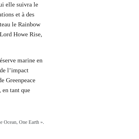
i elle suivra le
tions et à des
ateau le Rainbow
e Lord Howe Rise,
réserve marine en
 de l’impact
 de Greenpeace
, en tant que
ne Ocean, One Earth ».