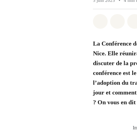
5 juin 2025
•
4 min 
Share on Wh
Share 
La Conférence de
Nice. Elle réuni
discuter de la pr
conférence est l
l’adoption du tr
jour et comment 
? On vous en dit 
Im