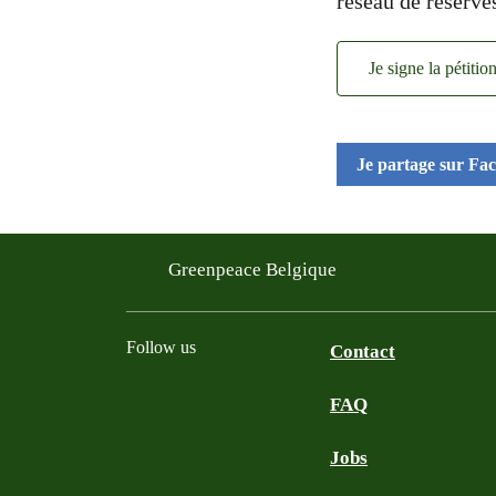
réseau de réserve
Je signe la pétitio
Je partage sur Fa
Greenpeace Belgique
Follow us
Contact
FAQ
Instagram
Facebook
Bluesky
TikTok
YouTube
Jobs