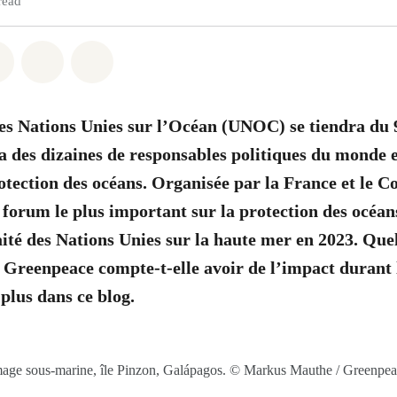
read
atsapp
on Facebook
Share on Twitter
Share via Email
Share on Bluesky
s Nations Unies sur l’Océan (UNOC) se tiendra du 9
ra des dizaines de responsables politiques du monde e
otection des océans. Organisée par la France et le Co
e forum le plus important sur la protection des océan
aité des Nations Unies sur la haute mer en 2023. Quel
Greenpeace compte-t-elle avoir de l’impact durant 
plus dans ce blog.
age sous-marine, île Pinzon, Galápagos. © Markus Mauthe / Greenpe