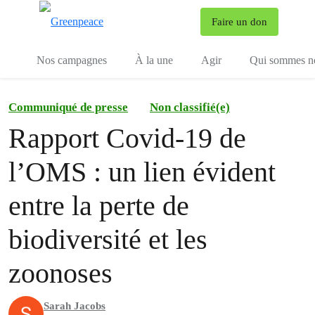
To
Faire un don
Menu
Nos campagnes
À la une
Agir
Qui sommes n
Communiqué de presse
Non classifié(e)
Rapport Covid-19 de
l’OMS : un lien évident
entre la perte de
biodiversité et les
zoonoses
Sarah Jacobs