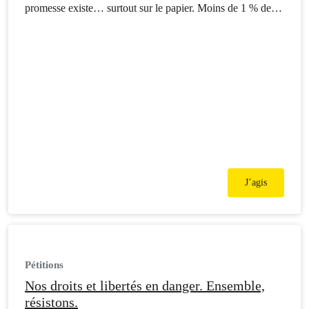
promesse existe… surtout sur le papier. Moins de 1 % de la
haute mer est réellement protégée. Pourtant, nous avons
enfin un levier : le Traité des Nations unies sur les océans,
entré en vigueur en…
J’agis
Pétitions
Nos droits et libertés en danger. Ensemble,
résistons.