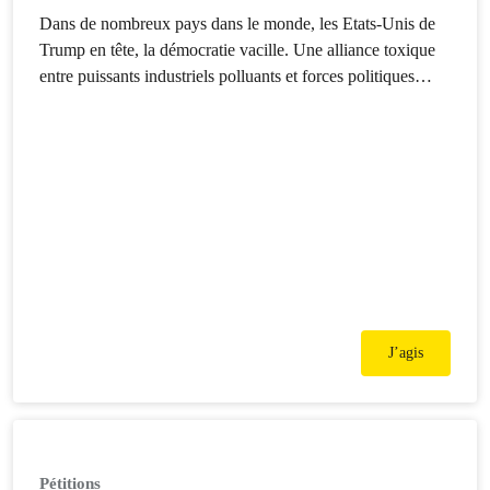
Dans de nombreux pays dans le monde, les Etats-Unis de
Trump en tête, la démocratie vacille. Une alliance toxique
entre puissants industriels polluants et forces politiques
autoritaires met à mal les fondements de nos sociétés. Nos
droits et libertés fondamentales sont attaqués. Notre
environnement est pillé sans scrupule.
J’agis
Pétitions