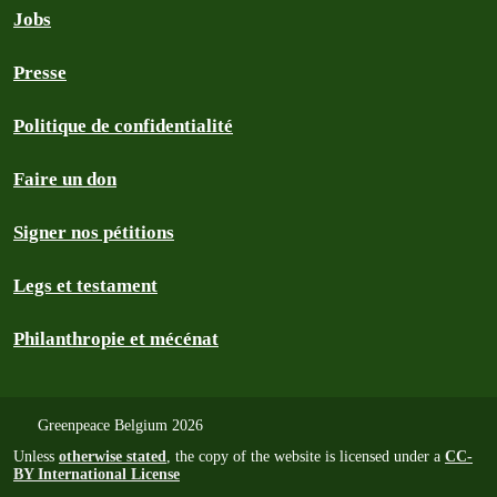
Jobs
Presse
Politique de confidentialité
Faire un don
Signer nos pétitions
Legs et testament
Philanthropie et mécénat
Greenpeace Belgium 2026
Unless
otherwise stated
, the copy of the website is licensed under a
CC-
BY International License