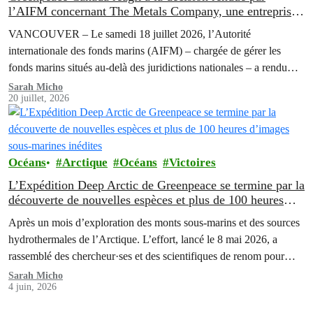
l’AIFM concernant The Metals Company, une entreprise
canadienne d’exploitation minière en eaux profondes
VANCOUVER – Le samedi 18 juillet 2026, l’Autorité
internationale des fonds marins (AIFM) – chargée de gérer les
fonds marins situés au-delà des juridictions nationales – a rendu
une décision confirmant qu’elle ne suspendrait pas son enquête sur
Sarah Micho
20 juillet, 2026
Nauru Ocean Resources Inc (« NORI ») et Tonga Offshore Mining
Limited (« TOML »), deux filiales de la minière canadienne The
Metals…
Océans
Arctique
Océans
Victoires
L’Expédition Deep Arctic de Greenpeace se termine par la
découverte de nouvelles espèces et plus de 100 heures
d’images sous-marines inédites
Après un mois d’exploration des monts sous-marins et des sources
hydrothermales de l’Arctique. L’effort, lancé le 8 mai 2026, a
rassemblé des chercheur·ses et des scientifiques de renom pour
explorer les écosystèmes des grands fonds marins à des
Sarah Micho
4 juin, 2026
profondeurs allant jusqu’à 3 000 mètres.