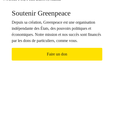
Soutenir Greenpeace
Depuis sa création, Greenpeace est une organisation
indépendante des États, des pouvoirs politiques et
économiques. Notre mission et nos succès sont financés
par les dons de particuliers, comme vous.
Faire un don
Rejoignez-nous !
Ensemble, nous faisons partie d’un mouvement
mondial en pleine expansion, déterminé à provoquer