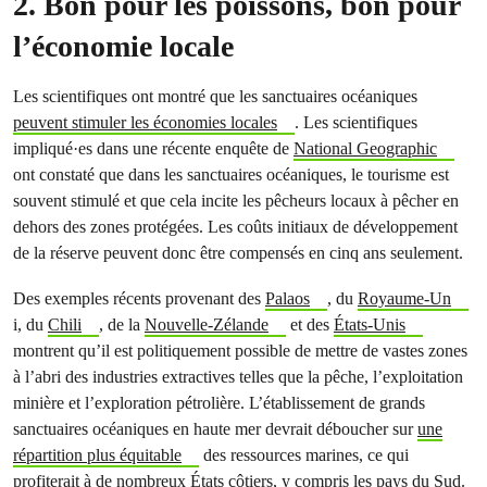
2. Bon pour les poissons, bon pour
l’économie locale
Les scientifiques ont montré que les sanctuaires océaniques
peuvent stimuler les économies locales
. Les scientifiques
impliqué
·e
s dans une récente enquête de
National Geographic
ont constaté que dans les sanctuaires océaniques, le tourisme est
souvent stimulé et que cela incite les pêcheurs locaux à pêcher en
dehors des zones protégées. Les coûts initiaux de développement
de la réserve peuvent donc être compensés en cinq ans seulement.
Des exemples récents provenant des
Palaos
, du
Royaume-Un
i, du
Chili
, de la
Nouvelle-Zélande
et des
États-Unis
montrent qu’il est politiquement possible de mettre de vastes zones
à l’abri des industries extractives telles que la pêche, l’exploitation
minière et l’exploration pétrolière.
L’établissement de grands
sanctuaires océaniques en haute mer devrait déboucher sur
une
répartition plus équitable
des ressources marines, ce qui
profiterait à de nombreux États côtiers, y compris les pays du Sud.