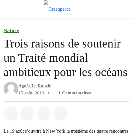
Afficher/cache
Menu
Nature
Trois raisons de soutenir
un Traité mondial
ambitieux pour les océans
Agnès Le Rouzic
15 août, 2019
•
1
Commentaires
Partager sur Whatsapp
Partager sur Facebook
Partager sur Twitter
Partager via Email
Le 19 août s’ouvrira à New York la troisième des quatre rencontres