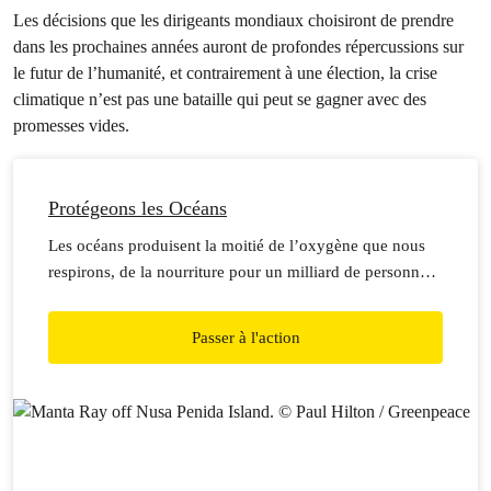
Les décisions que les dirigeants mondiaux choisiront de prendre
dans les prochaines années auront de profondes répercussions sur
le futur de l’humanité, et contrairement à une élection, la crise
climatique n’est pas une bataille qui peut se gagner avec des
promesses vides.
Protégeons les Océans
Les océans produisent la moitié de l’oxygène que nous
respirons, de la nourriture pour un milliard de personnes,
et un refuge pour certaines des espèces sauvages les plus
spectaculaires de la Terre. Mais les impacts du
Passer à l'action
changement climatique, la pollution et les industries
destructrices signifient qu’ils sont plus en danger que
jamais.