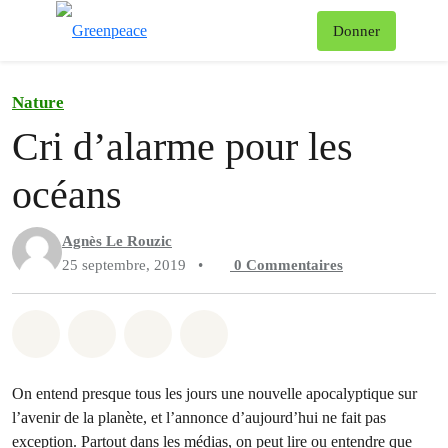
Af
Donner
Menu
Nature
Cri d’alarme pour les
océans
Agnès Le Rouzic
25 septembre, 2019
•
0
Commentaires
Partager sur Whatsapp
Partager sur Facebook
Partager sur Twitter
Partager via Email
On entend presque tous les jours une nouvelle apocalyptique sur
l’avenir de la planète, et l’annonce d’aujourd’hui ne fait pas
exception. Partout dans les médias, on peut lire ou entendre que