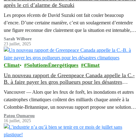
après le cri d’alarme de Suzuki
Les propos récents de David Suzuki ont fait couler beaucoup
d’encre. D’une certaine manière, c’est un soulagement d’entendre
une figure reconnue dire clairement que la situation est intenable, et
que nos leaders et le système ne sont pas en mesure de s’attaquer à
Sarah Wilbore
23 juillet, 2025
un problème aussi complexe.
Climat
SolutionsÉnergétiques
Climat
Un nouveau rapport de Greenpeace Canada appelle la C.-
B. à faire payer les gros pollueurs pour les désastres
climatiques
Vancouver — Alors que les feux de forêt, les inondations et autres
catastrophes climatiques coûtent des milliards chaque année à la
Colombie-Britannique, un nouveau rapport propose une solution
claire :…
Patou Oumarou
16 juillet, 2025