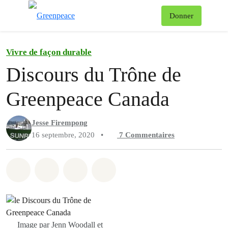
Af
Donner
Menu
Vivre de façon durable
Discours du Trône de
Greenpeace Canada
Jesse Firempong
16 septembre, 2020
•
7
Commentaires
Partager sur Whatsapp
Partager sur Facebook
Partager sur Twitter
Partager via Email
Image par Jenn Woodall et