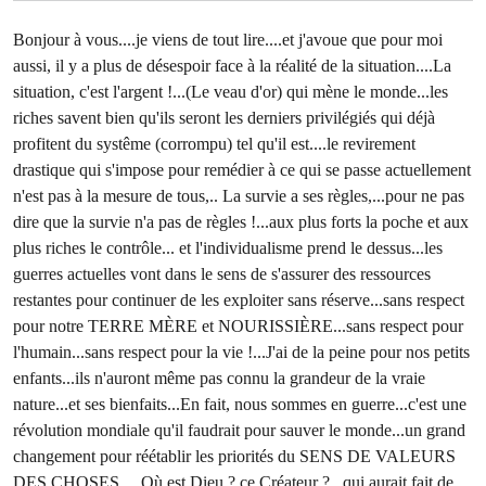
Bonjour à vous....je viens de tout lire....et j'avoue que pour moi
aussi, il y a plus de désespoir face à la réalité de la situation....La
situation, c'est l'argent !...(Le veau d'or) qui mène le monde...les
riches savent bien qu'ils seront les derniers privilégiés qui déjà
profitent du systême (corrompu) tel qu'il est....le revirement
drastique qui s'impose pour remédier à ce qui se passe actuellement
n'est pas à la mesure de tous,.. La survie a ses règles,...pour ne pas
dire que la survie n'a pas de règles !...aux plus forts la poche et aux
plus riches le contrôle... et l'individualisme prend le dessus...les
guerres actuelles vont dans le sens de s'assurer des ressources
restantes pour continuer de les exploiter sans réserve...sans respect
pour notre TERRE MÈRE et NOURISSIÈRE...sans respect pour
l'humain...sans respect pour la vie !...J'ai de la peine pour nos petits
enfants...ils n'auront même pas connu la grandeur de la vraie
nature...et ses bienfaits...En fait, nous sommes en guerre...c'est une
révolution mondiale qu'il faudrait pour sauver le monde...un grand
changement pour réétablir les priorités du SENS DE VALEURS
DES CHOSES,... Où est Dieu ? ce Créateur ?...qui aurait fait de