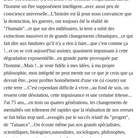
l'homme un être supposément intelligent...avec aussi peu de
conscience universelle...L'histoire est là pour nous convaincre que
la destruction, les guerres, ont toujours été la réalité de
"l'humain"...et que sur des millénaires, la terre a subit des
extinctions massives et de grands changements climatiques...ce qui
fait dire aux fatalistes qu'il n'y a rien à faire...que c'est comme ça
!...et on se voit aujourd'hui assister, quasiment impuissant à cette
dégradation exponentièlle...en grande partie provoquée par
l'homme...Mais !...je reste fidèle à mes idées, à ma propre
philosophie, mon intégrité ne peut mentir sur ce que je crois que ça
devrait être...pour profiter honnêtement d'une vie (si courte) sur
cette terre ...C'est cependant difficile à vivre...au fond de sois, on
ressent cette désolation, cette impuissance et une certaine tritesse...
J'ai 75 ans,...en trois ou quatres générations, les changements de
mentalités ont tellement été rapides que la réalisation de nos erreurs
se fait hélas trop tard...aveuglés par le succès relatif du "progret",
de "l'aisance"...On écoute même pas nos grands spécialistes,
scientifiques, biologistes,naturalistes, sociologues, philosophes,