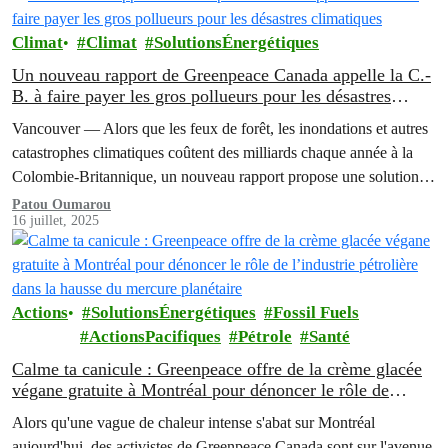
Climat
Climat
SolutionsÉnergétiques
Un nouveau rapport de Greenpeace Canada appelle la C.-
B. à faire payer les gros pollueurs pour les désastres
climatiques
Vancouver — Alors que les feux de forêt, les inondations et autres
catastrophes climatiques coûtent des milliards chaque année à la
Colombie-Britannique, un nouveau rapport propose une solution
claire :…
Patou Oumarou
16 juillet, 2025
Actions
SolutionsÉnergétiques
Fossil Fuels
ActionsPacifiques
Pétrole
Santé
Calme ta canicule : Greenpeace offre de la crème glacée
végane gratuite à Montréal pour dénoncer le rôle de
l’industrie pétrolière dans la hausse du mercure planétaire
Alors qu'une vague de chaleur intense s'abat sur Montréal
aujourd'hui, des activistes de Greenpeace Canada sont sur l'avenue