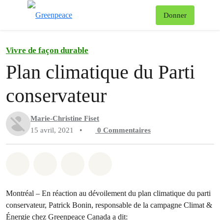
Af
Donner
Menu
Vivre de façon durable
Plan climatique du Parti
conservateur
Marie-Christine Fiset
15 avril, 2021
•
0
Commentaires
Partager sur Whatsapp
Partager sur Facebook
Partager sur Twitter
Partager via Email
Montréal – En réaction au dévoilement du plan climatique du parti
conservateur, Patrick Bonin, responsable de la campagne Climat &
Énergie chez Greenpeace Canada a dit: