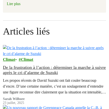
Lire plus
Articles liés
Climat
Climat
De la frustration à l’action : déterminer la marche à suivre
après le cri d’alarme de Suzuki
Les propos récents de David Suzuki ont fait couler beaucoup
d’encre. D’une certaine manière, c’est un soulagement d’entendre
une figure reconnue dire clairement que la situation est intenable, et
que nos leaders et le système ne sont pas en mesure de s’attaquer à
Sarah Wilbore
23 juillet, 2025
un problème aussi complexe.