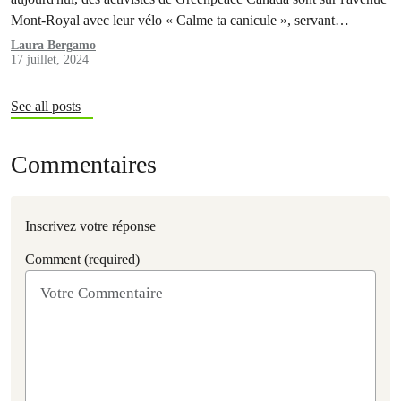
Mont-Royal avec leur vélo « Calme ta canicule », servant
gratuitement de la crème glacée végane afin d'offrir une perspective
Laura Bergamo
17 juillet, 2024
rafraîchissante sur ces températures extrêmes. Greenpeace souhaite
souligner la contribution déterminante de l'industrie des
combustibles fossiles à…
See all posts
Commentaires
Inscrivez votre réponse
Comment (required)