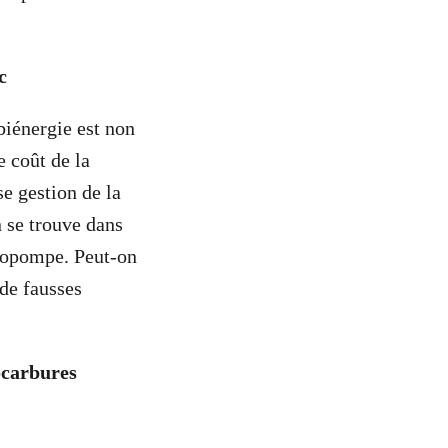
c
biénergie est non
e coût de la
e gestion de la
n se trouve dans
rmopompe. Peut-on
de fausses
ocarbures