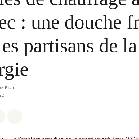
c : une douche f
les partisans de la
rgie
e Fiset
22
 Whatsapp
er sur Facebook
Partager sur Twitter
Partager via Email