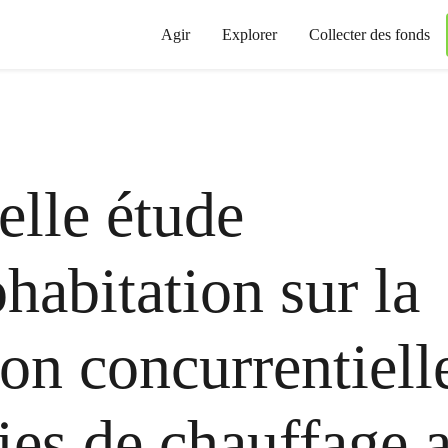
Agir
Explorer
Collecter des fonds
lle étude
habitation sur la
ion concurrentiell
ies de chauffage 