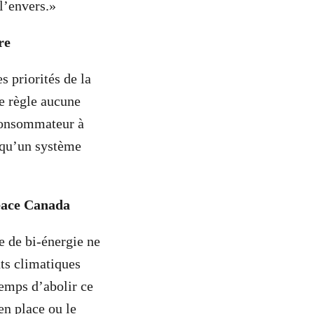
 l’envers.»
re
s priorités de la
ne règle aucune
 consommateur à
t qu’un système
eace Canada
 de bi-énergie ne
ts climatiques
temps d’abolir ce
en place ou le