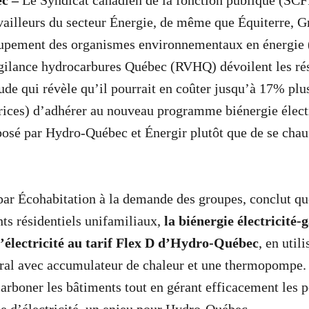
c –
Le Syndicat canadien de la fonction publique (SC
availleurs du secteur Énergie, de même que Équiterre, 
upement des organismes environnementaux en énergie 
ilance hydrocarbures Québec (RVHQ) dévoilent les résu
ude qui révèle qu’il pourrait en coûter jusqu’à 17% plu
ices) d’adhérer au nouveau programme biénergie électr
osé par Hydro-Québec et Énergir plutôt que de se chau
 par Écohabitation à la demande des groupes, conclut qu
ts résidentiels unifamiliaux,
la biénergie électricité
l’électricité au tarif Flex D d’Hydro-Québec
, en util
tral avec accumulateur de chaleur et une thermopompe
arboner les bâtiments tout en gérant efficacement les p