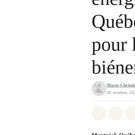
Québe
pour 
biéne
Marie-Christin
26 octobre, 20
Partager sur
Partag