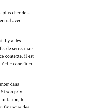
 plus cher de se
entral avec
 il y a des
fet de serre, mais
e contexte, il est
u’elle connaît et
enter dans
 Si son prix
inflation, le
au financier des