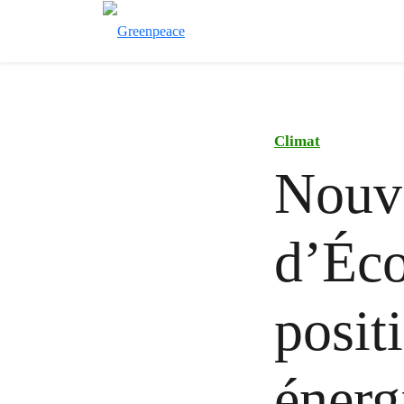
Climat
Nouve
d’Éco
posit
énerg