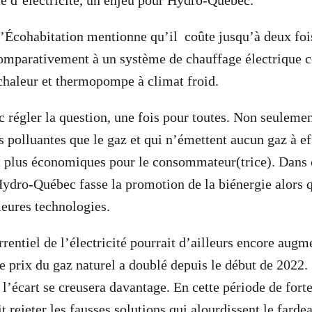
 d’électricité, un enjeu pour Hydro-Québec.
d’Écohabitation mentionne qu’il coûte jusqu’à deux fois
omparativement à un système de chauffage électrique c
chaleur et thermopompe à climat froid.
 régler la question, une fois pour toutes. Non seulement
s polluantes que le gaz et qui n’émettent aucun gaz à ef
nt plus économiques pour le consommateur(trice). Dans c
ydro-Québec fasse la promotion de la biénergie alors q
leures technologies.
rentiel de l’électricité pourrait d’ailleurs encore augm
le prix du gaz naturel a doublé depuis le début de 2022.
’écart se creusera davantage. En cette période de forte 
 rejeter les fausses solutions qui alourdissent le farde