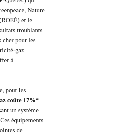
FP-Québec) qui
Greenpeace, Nature
(ROEÉ) et le
ltats troublants
s cher pour les
icité-gaz
ffer à
e, pour les
-gaz coûte 17%*
isant un système
. Ces équipements
ointes de