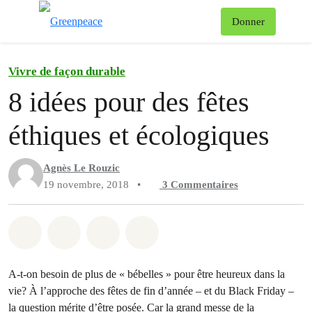
Af
Donner
Menu
Vivre de façon durable
8 idées pour des fêtes
éthiques et écologiques
Agnès Le Rouzic
19 novembre, 2018
•
3
Commentaires
Partager sur Whatsapp
Partager sur Facebook
Partager sur Twitter
Partager via Email
A-t-on besoin de plus de « bébelles » pour être heureux dans la
vie? À l’approche des fêtes de fin d’année – et du Black Friday –
la question mérite d’être posée. Car la grand messe de la