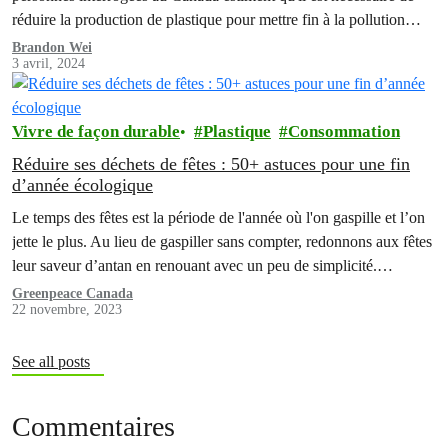
réduire la production de plastique pour mettre fin à la pollution
plastique.
Brandon Wei
3 avril, 2024
Vivre de façon durable
Plastique
Consommation
Réduire ses déchets de fêtes : 50+ astuces pour une fin
d’année écologique
Le temps des fêtes est la période de l'année où l'on gaspille et l’on
jette le plus. Au lieu de gaspiller sans compter, redonnons aux fêtes
leur saveur d’antan en renouant avec un peu de simplicité.
Découvrez le guide des fêtes sans gaspillage ci-dessous!
Greenpeace Canada
22 novembre, 2023
See all posts
Commentaires