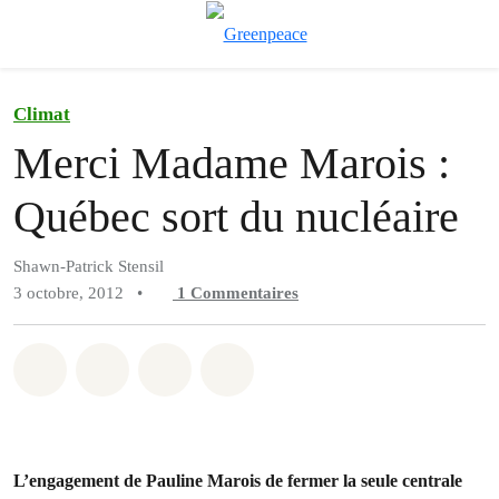
Aff
Menu
Climat
Merci Madame Marois :
Québec sort du nucléaire
Shawn-Patrick Stensil
3 octobre, 2012
•
1
Commentaires
Partager sur Whatsapp
Partager sur Facebook
Partager sur Twitter
Partager via Email
L’engagement de Pauline Marois de fermer la seule centrale