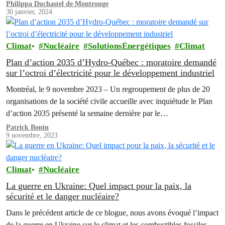
nucléaire de Pickering
Philippa Duchastel de Montrouge
30 janvier, 2024
Climat
Nucléaire
SolutionsÉnergétiques
Climat
Plan d’action 2035 d’Hydro-Québec : moratoire demandé
sur l’octroi d’électricité pour le développement industriel
Montréal, le 9 novembre 2023 – Un regroupement de plus de 20
organisations de la société civile accueille avec inquiétude le Plan
d’action 2035 présenté la semaine dernière par le…
Patrick Bonin
9 novembre, 2023
Climat
Nucléaire
La guerre en Ukraine: Quel impact pour la paix, la
sécurité et le danger nucléaire?
Dans le précédent article de ce blogue, nous avons évoqué l’impact
de la guerre en Ukraine sur le climat et les combustibles fossiles.