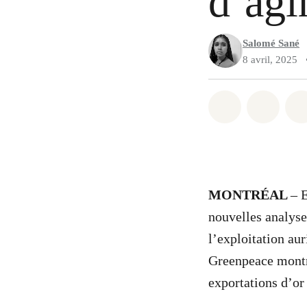
d’agi
Salomé Sané
8 avril, 2025
Partager sur
Partag
MONTRÉAL
– 
nouvelles analyse
l’exploitation aur
Greenpeace montre
exportations d’or