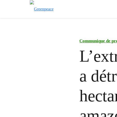
Communique de pr
L’ext
a dét
hecta
amazo