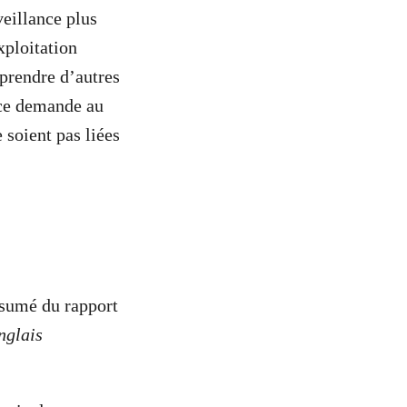
veillance plus
xploitation
 prendre d’autres
ace demande au
 soient pas liées
ésumé du rapport
nglais