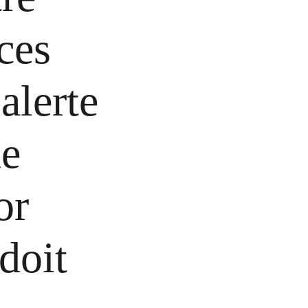
ces
alerte
ue
or
doit