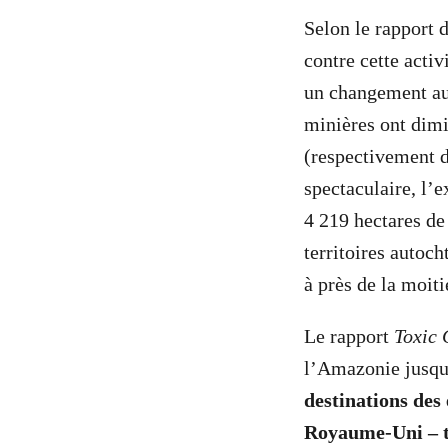
Selon le rapport 
contre cette activ
un changement au n
minières ont dim
(respectivement d
spectaculaire, l’e
4 219 hectares de 
territoires autoc
à près de la moiti
Le rapport
Toxic 
l’Amazonie jusq
destinations des 
Royaume-Uni – to