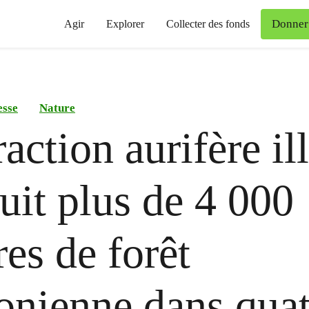
Donner
Agir
Explorer
Collecter des fonds
esse
Nature
raction aurifère il
ruit plus de 4 000
res de forêt
nienne dans quat