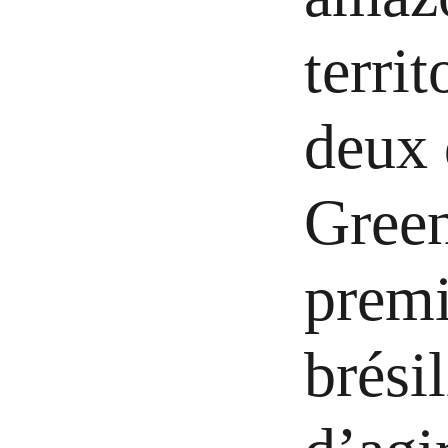
terri
deux 
Green
premi
brési