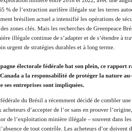
l’exploration minière entre 2018 et 2022, avec une aug
5 % de l’extraction aurifère illégale sur les terres aut
ent brésilien actuel a intensifié les opérations de sécu
 des zones clés. Mais les recherches de Greenpeace Bré
ière illégale continue de s’adapter et de s’étendre à tra
oin urgent de stratégies durables et à long terme.
pagne électorale fédérale bat son plein, ce rapport 
 Canada a la responsabilité de protéger la nature au-
ue ses entreprises sont impliquées.
fédérale du Brésil a récemment décidé de combler une 
 acheteurs d’accepter de l’or sans en prouver l’origine,
sor de l’exploitation minière illégale – souvent dans les 
l’absence de tout contrôle. Les acheteurs d’or doivent 