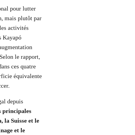
nal pour lutter
n, mais plutôt par
es activités
es Kayapó
 augmentation
Selon le rapport,
 dans ces quatre
rficie équivalente
cer.
gal depuis
s principales
 la Suisse et le
nage et le