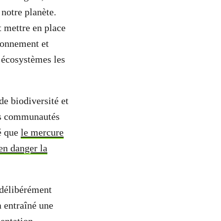
 notre planète.
t mettre en place
sionnement et
s écosystèmes les
de biodiversité et
les communautés
té que
le mercure
 en danger la
 délibérément
 entraîné une