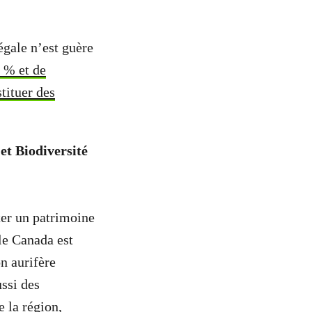
égale n’est guère
4 % et de
tituer des
et Biodiversité
ter un patrimoine
 le Canada est
n aurifère
ussi des
 la région,