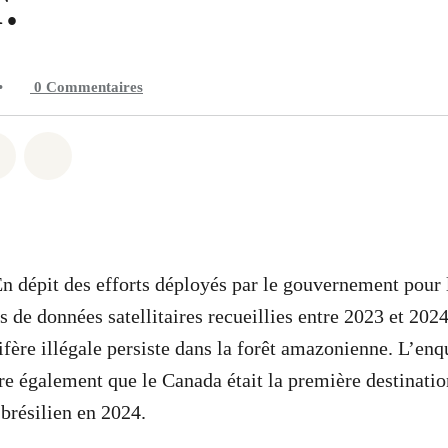
r.
•
0
Commentaires
 Whatsapp
er sur Facebook
Partager sur Twitter
Partager via Email
En dépit des efforts déployés par le gouvernement pour 
s de données satellitaires recueillies entre 2023 et 202
ifère illégale persiste dans la forêt amazonienne. L’enq
 également que le Canada était la première destinatio
 brésilien en 2024.