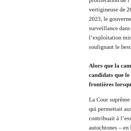
prolifération de 
vertigineuse de 26
2023, le gouvernem
surveillance dans
l’exploitation min
soulignant le bes
Alors que la cam
candidats que le
frontières lorsq
La Cour suprême 
qui permettait aux
contribuait à l’es
autochtones – en 