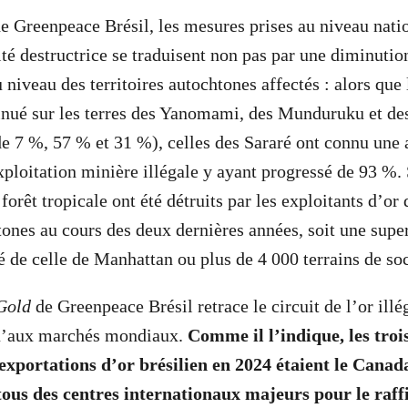
de Greenpeace Brésil, les mesures prises au niveau natio
ité destructrice se traduisent non pas par une diminutio
iveau des territoires autochtones affectés : alors que l
inué sur les terres des Yanomami, des Munduruku et d
e 7 %, 57 % et 31 %), celles des Sararé ont connu une
xploitation minière illégale y ayant progressé de 93 %. 
forêt tropicale ont été détruits par les exploitants d’or
htones au cours des deux dernières années, soit une supe
é de celle de Manhattan ou plus de 4 000 terrains de soc
Gold
de Greenpeace Brésil retrace le circuit de l’or illé
u’aux marchés mondiaux.
Comme il l’indique, les troi
exportations d’or brésilien en 2024 étaient le Canada,
us des centres internationaux majeurs pour le raffi