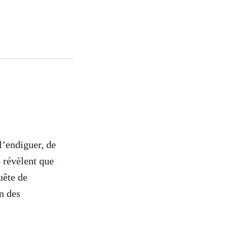
l’endiguer, de
4 révèlent que
uête de
n des