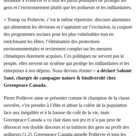
demande à Poilievre et à tous les partis politiques de protéger les
gens et l’environnement plutôt que les pollueurs et les milliardaires.
« Trump ou Poilievre, c’est le même répertoire: discours alarmistes
qui alimentent les divisions et s’appuient sur l’exclusion, la coupure
des programmes sociaux pour les plus vulnérables tout en
enrichissant les élites, l’élimination des protections
environnementales et revirement complet sur les mesures
climatiques durement acquises. Ces politiques ne servent pas le
peuple, elles servent un système qui protège les milliardaires et les
entreprises à nos dépens. Nous devons résister »
a déclaré Salomé
Sané, chargée de campagne nature & biodiversité chez
Greenpeace Canada
.
Pierre Poilievre aime se présenter comme le champion de la classe
ouvrière, s’en prendre à l’élite et attiser la colère de la population
face aux inégalités et à la hausse du coût de la vie, mais
Greenpeace Canada a vu clair dans son jeu et n’a pas peur de
dénoncer son double discours et sa trahison des gens au profit des
pollueurs
[1
,
2]
. Greenpeace Canada appelle Poilievre et tous les