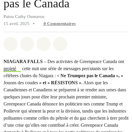
pas le Canada
Patou Cathy Oumarou
15 avril, 2025
•
0
Commentaires
Partager sur Whatsapp
Partager sur Facebook
Partager sur Twitter
Partager via Email
NIAGARA FALLS
– Des activistes de Greenpeace Canada ont
projeté
cette nuit une série de messages percutants sur les
célèbres chutes du Niagara : «
Ne Trumpez pas le Canada », «
Jouons des coudes
»
et « RÉSISTONS »
. Alors que les
Canadiennes et Canadiens se préparent à se rendre aux urnes dans
quelques jours pour élire leur prochain premier ministre,
Greenpeace Canada dénonce les politicien·nes comme Trump et
Poilievre qui sèment la peur et la division, tandis que les industries
polluantes comme celles du pétrole et du gaz cherchent à tirer profit
d’une crise qu’elles ont contribué à créer. Greenpeace Canada