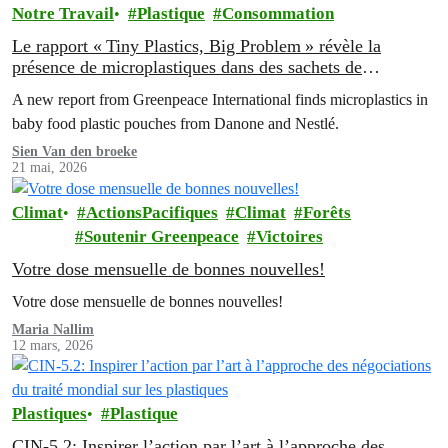
Notre Travail
Plastique
Consommation
Le rapport « Tiny Plastics, Big Problem » révèle la
présence de microplastiques dans des sachets de
nourriture pour bébé
A new report from Greenpeace International finds microplastics in
baby food plastic pouches from Danone and Nestlé.
Sien Van den broeke
21 mai, 2026
Climat
ActionsPacifiques
Climat
Forêts
Soutenir Greenpeace
Victoires
Votre dose mensuelle de bonnes nouvelles!
Votre dose mensuelle de bonnes nouvelles!
Maria Nallim
12 mars, 2026
Plastiques
Plastique
CIN-5.2: Inspirer l’action par l’art à l’approche des