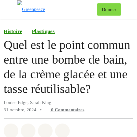
Af
Donner
Menu
Histoire
Plastiques
Quel est le point commun
entre une bombe de bain,
de la crème glacée et une
tasse réutilisable?
Louise Edge, Sarah King
31 octobre, 2024
•
0
Commentaires
Partager sur Whatsapp
Partager sur Facebook
Partager sur Twitter
Partager via Email