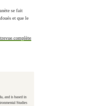
anète se fait
afoués et que le
entrevue complète
a, and is based in
ironmental Studies