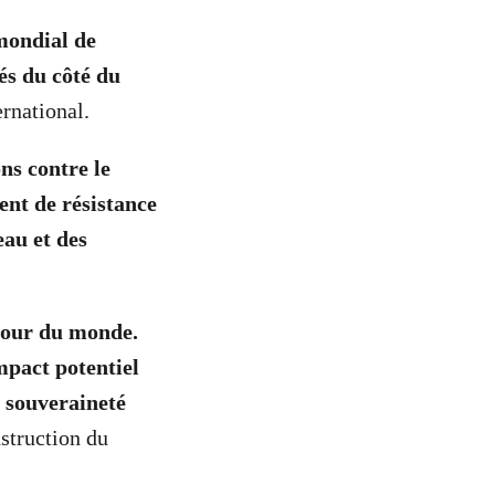
 mondial de
iés du côté du
ernational.
ns contre le
nt de résistance
eau et des
utour du monde.
mpact potentiel
a souveraineté
struction du