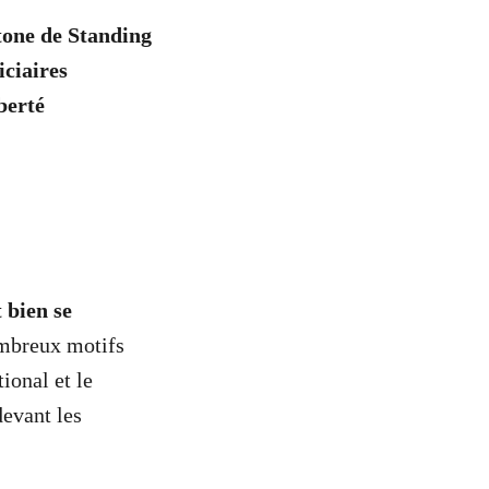
htone de Standing
iciaires
berté
 bien se
ombreux motifs
ional et le
evant les