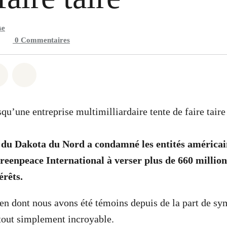
se
0
Commentaires
 Whatsapp
er sur Facebook
Partager sur Twitter
Partager via Email
rsqu’une entreprise multimilliardaire tente de faire tai
 du Dakota du Nord a condamné les entités américai
eenpeace International à verser plus de 660 million
rêts.
en dont nous avons été témoins depuis de la part de sy
tout simplement incroyable.