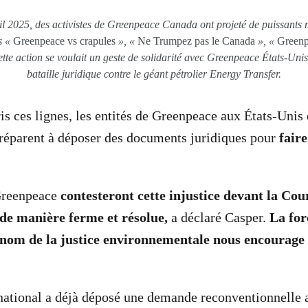
il 2025, des activistes de Greenpeace Canada ont projeté de puissants 
s «
Greenpeace vs crapules
», «
Ne Trumpez pas le Canada
», «
Greenpe
ette action se voulait un geste de solidarité avec Greenpeace États-Un
bataille juridique contre le géant pétrolier Energy Transfer.
ris ces lignes, les entités de Greenpeace aux États-Unis
préparent à déposer des documents juridiques pour
faire
 Greenpeace
contesteront cette injustice devant la Co
de manière ferme et résolue,
a déclaré Casper.
La for
 nom de la justice environnementale nous encourage 
national a déjà déposé une demande reconventionnelle 