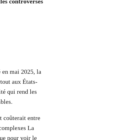
iles controversés
 en mai 2025, la
tout aux États-
té qui rend les
ables.
t coûterait entre
e complexes La
ue pour voir le