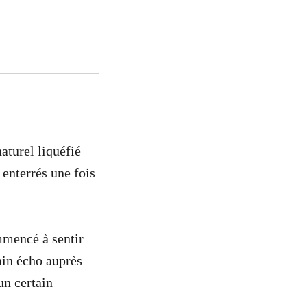
aturel liquéfié
 enterrés une fois
ommencé à sentir
ain écho auprès
n certain