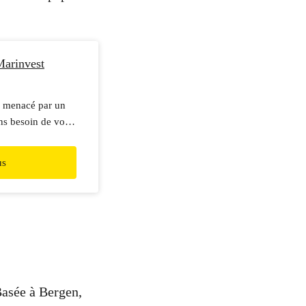
Marinvest
s menacé par un
ons besoin de vous
us
Basée à Bergen,