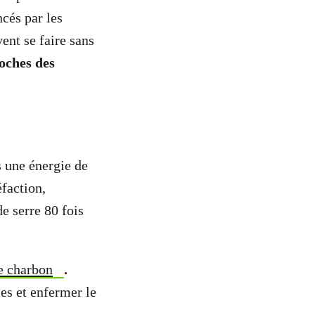
ncés par les
ent se faire sans
poches des
s une énergie de
éfaction,
e serre 80 fois
le charbon
.
les et enfermer le