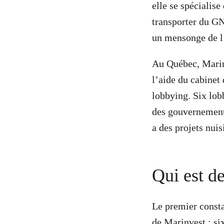
elle se spécialis
transporter du GN
un mensonge de l’
Au Québec, Marinv
l’aide du cabine
lobbying. Six lob
des gouvernements
a des projets nu
Qui est d
Le premier constat
de Marinvest : si