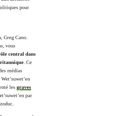
olitiques pour
on, Greg Cano.
ns, vous
rôle central dans
ritannique
. Ce
e des médias
s Wet’suwet’en
enté les
graves
et’suwet’en par
azoduc.