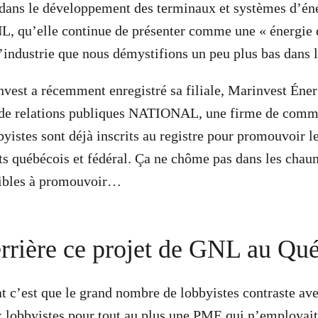
e dans le développement des terminaux et systèmes d’én
L, qu’elle continue de présenter comme une « énergie 
industrie que nous démystifions un peu plus bas dans l
est a récemment enregistré sa filiale, Marinvest Éne
t de relations publiques NATIONAL, une firme de comm
byistes sont déjà inscrits au registre pour promouvoir l
 québécois et fédéral. Ça ne chôme pas dans les chaum
isibles à promouvoir…
errière ce projet de GNL au Q
 c’est que le grand nombre de lobbyistes contraste avec 
x lobbyistes pour tout au plus une PME qui n’employait