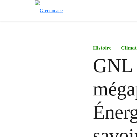
Histoire
Climat
GNL Q
mégap
Énerg
savoi