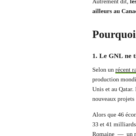
Autrement dit,
le
ailleurs au Cana
Pourquoi
1. Le GNL ne t
Selon un
récent r
production mondia
Unis et au Qatar.
nouveaux projets
Alors que 46 éco
33 et 41 milliard
Romaine — un
r