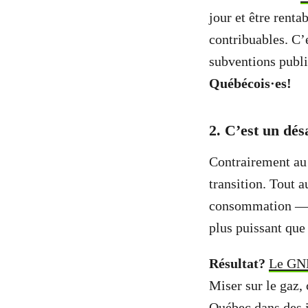
jour et être renta
contribuables. C’
subventions publi
Québécois·es!
2. C’est un dés
Contrairement au d
transition. Tout a
consommation — il
plus puissant que
Résultat?
Le GNL
Miser sur le gaz, 
Québec dans des i