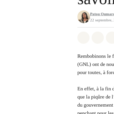
Patou Oumar
22 septembre,
Partager sur
Partag
Rembobinons le fi
(GNL) ont de nou
pour toutes, à fo
En effet, à la fin
que la piqûre de 
du gouvernement 
penchant pour les 