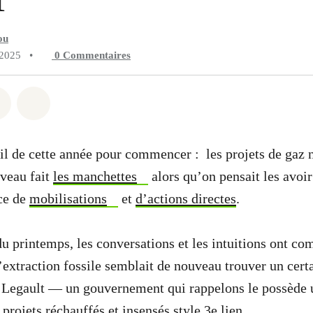
ou
 2025
•
0
Commentaires
 Whatsapp
er sur Facebook
Partager sur Twitter
Partager via Email
l de cette année pour commencer : les projets de gaz n
veau fait
les manchettes
alors qu’on pensait les avoir
rce de
mobilisations
et
d’actions directes
.
 du printemps, les conversations et les intuitions ont c
l’extraction fossile semblait de nouveau trouver un cert
Legault — un gouvernement qui rappelons le possède u
projets réchauffés et insensés style 3e lien.