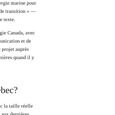
ergie marine pour
de transition » —
e texte.
rgie Canada, avec
unication et de
e projet auprès
ières quand il y
uébec?
la taille réelle
 aux dernières