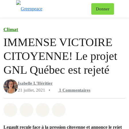
Af
Donner
Menu
Climat
IMMENSE VICTOIRE
CITOYENNE! Le projet
GNL Québec est rejeté
Isabelle L'Héritier
21 juillet, 2021
•
1
Commentaires
Partager sur Whatsapp
Partager sur Facebook
Partager sur Twitter
Partager via Email
Legault recule face à la pression citoyenne et annonce le rejet