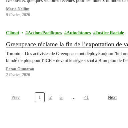
Découvrez quelques victoires récentes pour les milieux humides da
Maria Nallim
9 février, 2026
Climat
ActionsPacifiques
Autochtones
Justice Raciale
Greenpeace réclame la fin de l’exportation de v
Toronto – Des activistes de Greenpeace ont déployé aujourd’hui une
blindé de plus pour l’ICE » devant le siège social à Brampton de l’
Patou Oumarou
2 février, 2026
Prev
1
2
3
…
41
Next