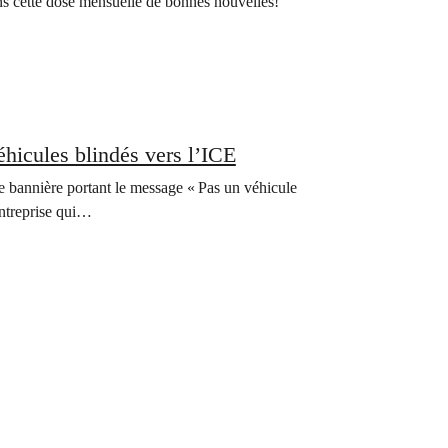
ns cette dose mensuelle de bonnes nouvelles!
éhicules blindés vers l’ICE
 bannière portant le message « Pas un véhicule
entreprise qui…