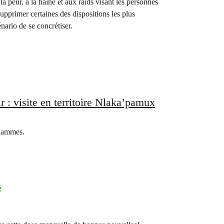
 peur, à la haine et aux raids visant les personnes
pprimer certaines des dispositions les plus
nario de se concrétiser.
r : visite en territoire Nlaka’pamux
flammes.
é