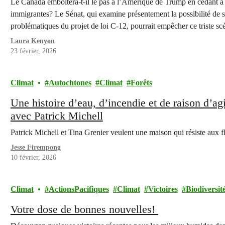
Le Canada emboîtera-t-il le pas à l’Amérique de Trump en cédant à la
immigrantes? Le Sénat, qui examine présentement la possibilité de su
problématiques du projet de loi C-12, pourrait empêcher ce triste scé
Laura Kenyon
23 février, 2026
Climat
Autochtones
Climat
Forêts
Une histoire d’eau, d’incendie et de raison d’agi
avec Patrick Michell
Patrick Michell et Tina Grenier veulent une maison qui résiste aux 
Jesse Firempong
10 février, 2026
Climat
ActionsPacifiques
Climat
Victoires
Biodiversit
Votre dose de bonnes nouvelles!