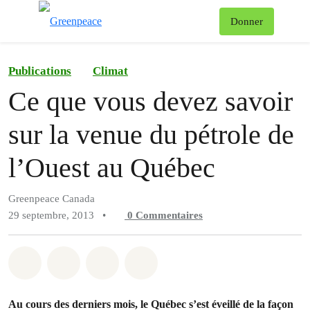
Af
Donner
Menu
Publications
Climat
Ce que vous devez savoir
sur la venue du pétrole de
l’Ouest au Québec
Greenpeace Canada
29 septembre, 2013
•
0
Commentaires
Partager sur Whatsapp
Partager sur Facebook
Partager sur Twitter
Partager via Email
Au cours des derniers mois, le Québec s’est éveillé de la façon