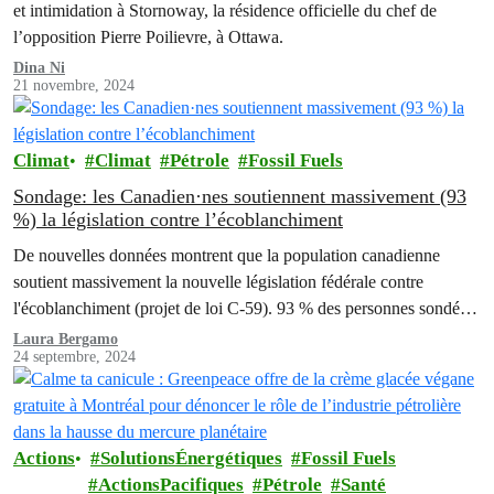
et intimidation à Stornoway, la résidence officielle du chef de
l’opposition Pierre Poilievre, à Ottawa.
Dina Ni
21 novembre, 2024
Climat
Climat
Pétrole
Fossil Fuels
Sondage: les Canadien·nes soutiennent massivement (93
%) la législation contre l’écoblanchiment
De nouvelles données montrent que la population canadienne
soutient massivement la nouvelle législation fédérale contre
l'écoblanchiment (projet de loi C-59). 93 % des personnes sondées
affirment que: « Les entreprises devraient être passibles de
Laura Bergamo
24 septembre, 2024
sanctions si elles font des déclarations environnementales dont elles
ne peuvent prouver la véracité », selon un sondage réalisé par le…
Actions
SolutionsÉnergétiques
Fossil Fuels
ActionsPacifiques
Pétrole
Santé