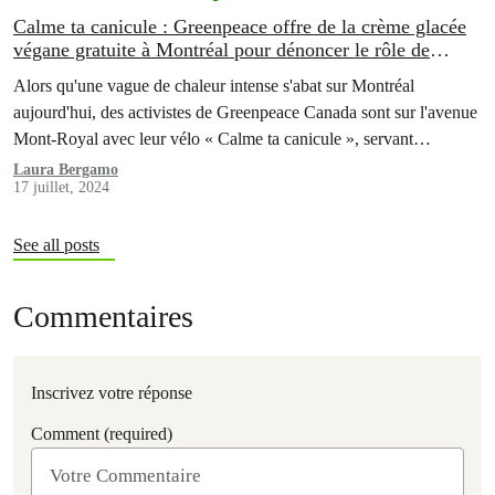
Calme ta canicule : Greenpeace offre de la crème glacée
végane gratuite à Montréal pour dénoncer le rôle de
l’industrie pétrolière dans la hausse du mercure planétaire
Alors qu'une vague de chaleur intense s'abat sur Montréal
aujourd'hui, des activistes de Greenpeace Canada sont sur l'avenue
Mont-Royal avec leur vélo « Calme ta canicule », servant
gratuitement de la crème glacée végane afin d'offrir une perspective
Laura Bergamo
17 juillet, 2024
rafraîchissante sur ces températures extrêmes. Greenpeace souhaite
souligner la contribution déterminante de l'industrie des
combustibles fossiles à…
See all posts
Commentaires
Inscrivez votre réponse
Comment (required)