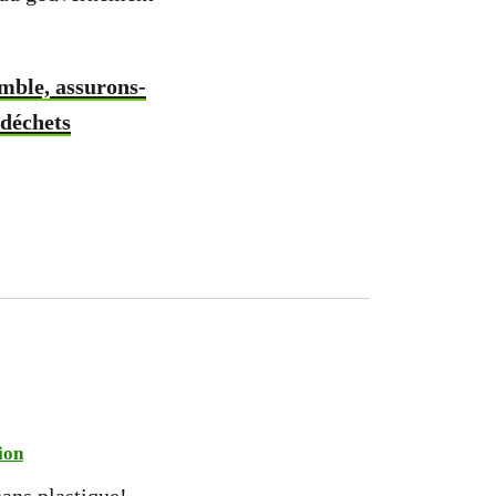
emble, assurons-
 déchets
ion