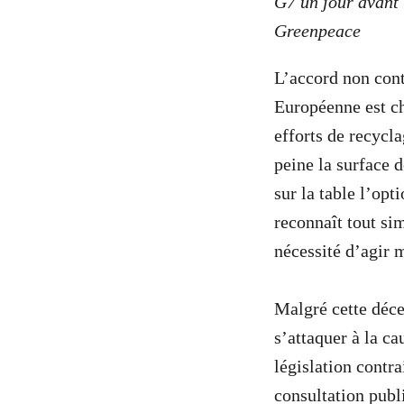
G7 un jour avant
Greenpeace
L’accord non cont
Européenne est ch
efforts de recycla
peine la surface d
sur la table l’opt
reconnaît tout sim
nécessité d’agir 
Malgré cette déce
s’attaquer à la c
législation contr
consultation publ