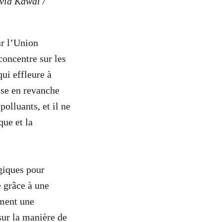
vid Kawai /
ar l’Union
concentre sur les
qui effleure à
isse en revanche
polluants, et il ne
que et la
giques pour
e grâce à une
ement une
sur la manière de