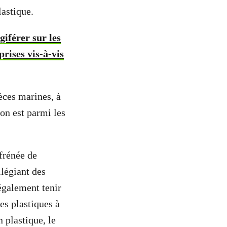
lastique.
giférer sur les
prises vis-à-vis
èces marines, à
on est parmi les
ffrénée de
ilégiant des
également tenir
es plastiques à
 plastique, le