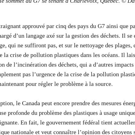
 le sommet du G7 se tenant à Charlevoix, Québec. © Da
raignant approuvé par cinq des pays du G7 ainsi que p
argé d’un langage axé sur la gestion des déchets. Il se 
ge, qui ne suffiront pas, et sur le nettoyage des plages, 
e la crise de pollution plastiques dans les océans. Il la
ion de l’incinération des déchets, qui a d’autres impacts 
plement pas l’urgence de la crise de la pollution plasti
maintenant pour régler le problème à la source.
ption, le Canada peut encore prendre des mesures éner
ause profonde du problème des plastiques à usage uniqu
aignante. En fait, le gouvernement fédéral tient actuell
ique nationale et veut connaître l’opinion des citoyens 