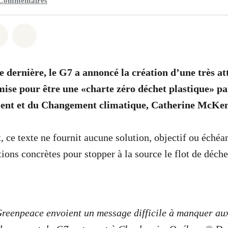
Commentaires
 Whatsapp
er sur Facebook
Partager sur Twitter
Partager via Email
e dernière, le G7 a annoncé la création d’une très a
mise pour être une «charte zéro déchet plastique» pa
ent et du Changement climatique, Catherine McKe
ce texte ne fournit aucune solution, objectif ou échéan
ions concrètes pour stopper à la source le flot de déche
Greenpeace envoient un message difficile à manquer au