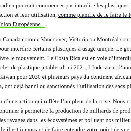
dien pourrait commencer par interdire les plastiques i
ction et leur utilisation,
comme planifie de le faire l
’Union Européenne
.
au Canada comme Vancouver, Victoria ou Montréal sont 
 pour interdire certains plastiques à usage unique. Le 
uivre le mouvement. Le Costa Rica est en voie d’interdir
icles de plastique jetables d’ici 2021, l’Inde vient d’a
Taiwan pour 2030 et plusieurs pays du continent africain
 ont déjà banni ou sanctionnés l’utilisation des sacs pl
 d’une action qui reflète l’ampleur de la crise. Nous n
ntinuer à permettre la production de milliards de produ
des ravages dans les écosystèmes et polluent nos milieux
lle il est important de faire entendre votre point de v