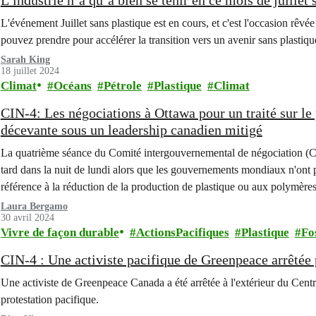
L’industrie n’a qu’à bien se tenir en ce mois de juillet 
L'événement Juillet sans plastique est en cours, et c'est l'occasion rêv
pouvez prendre pour accélérer la transition vers un avenir sans plastiqu
Sarah King
18 juillet 2024
Climat
Océans
Pétrole
Plastique
Climat
CIN-4: Les négociations à Ottawa pour un traité sur le 
décevante sous un leadership canadien mitigé
La quatrième séance du Comité intergouvernemental de négociation (CIN
tard dans la nuit de lundi alors que les gouvernements mondiaux n'ont pa
référence à la réduction de la production de plastique ou aux polymère
Laura Bergamo
30 avril 2024
Vivre de façon durable
ActionsPacifiques
Plastique
Fo
CIN-4 : Une activiste pacifique de Greenpeace arrêtée 
Une activiste de Greenpeace Canada a été arrêtée à l'extérieur du Centr
protestation pacifique.