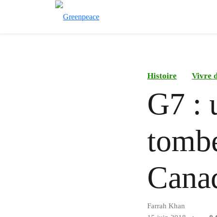
Histoire
Vivre 
G7 : 
tombe
Canad
Farrah Khan