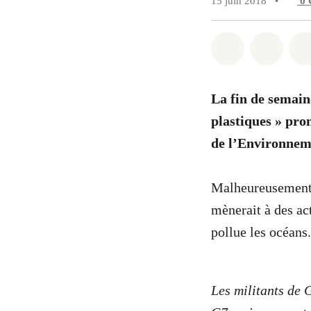
15 juin 2018
•
0
Partager sur
Partag
La fin de semain
plastiques » pro
de l’Environnem
Malheureusement, 
mènerait à des act
pollue les océans.
Les militants de 