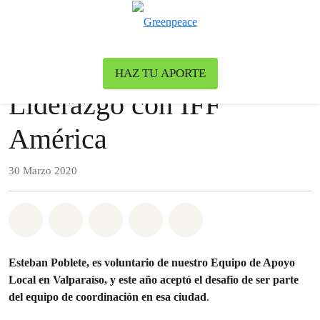
To
Menu
Nuestro blog
Blog
HAZ TU APORTE
Liderazgo con IFF
América
30 Marzo 2020
Share on Whatsapp
Share on Facebook
Share on Twitter
Share via Email
Share on Bluesky
Esteban Poblete, es voluntario de nuestro Equipo de Apoyo
Local en Valparaíso, y este año aceptó el desafío de ser parte
del equipo de coordinación en esa ciudad
.