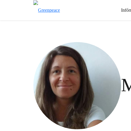
Infór
M