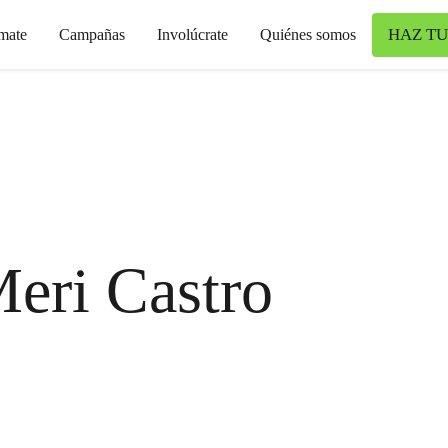
HAZ TU
mate
Campañas
Involúcrate
Quiénes somos
eri Castro