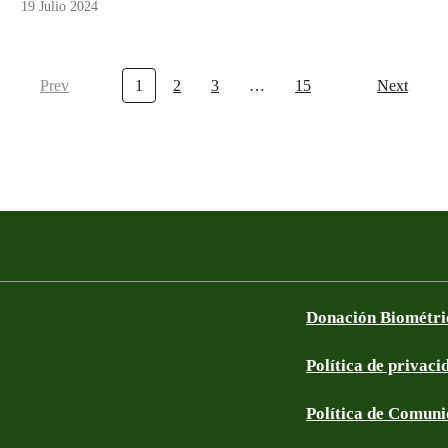
19 Julio 2024
Prev
1
2
3
…
15
Next
Donación Biométri
Política de privaci
Política de Comun