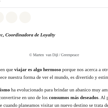
5
atsapp
on Facebook
Share on Twitter
Share via Email
Share on Bluesky
ec,
Coordinadora de Loyalty
© Marten van Dijl / Greenpeace
r en que
viajar es algo hermoso
porque nos acerca a otr
uece nuestra forma de ver el mundo, es divertido y esti
ismo
ha evolucionado para brindar un abanico muy am
convertirse en uno de los
consumos más deseados
. Al
 cuando planeamos visitar un nuevo destino se trata d