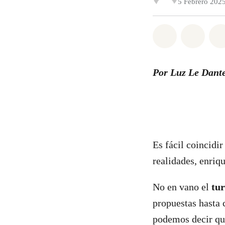
5 Febrero 202
Share on Wh
Share 
Por Luz Le Dant
Es fácil coincidi
realidades, enriq
No en vano el
tur
propuestas hasta 
podemos decir que