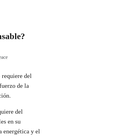
onsable?
eace
 requiere del
fuerzo de la
ción.
quiere del
es en su
a energética y el