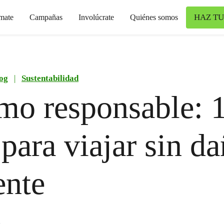
HAZ TU
mate
Campañas
Involúcrate
Quiénes somos
og
|
Sustentabilidad
mo responsable: 
 para viajar sin da
ente