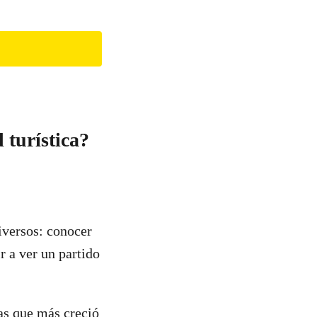
d turística?
iversos: conocer
ir a ver un partido
las que más creció