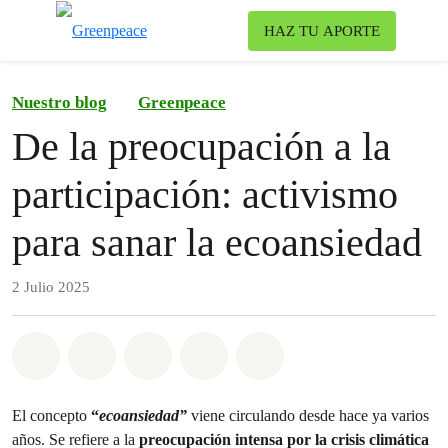
To
HAZ TU APORTE
Menu
Nuestro blog
Greenpeace
De la preocupación a la
participación: activismo
para sanar la ecoansiedad
2 Julio 2025
Share on Whatsapp
Share on Facebook
Share on Twitter
Share via Email
Share on Bluesky
El concepto
“
ecoansiedad”
viene circulando desde hace ya varios
años. Se refiere a la
preocupación intensa por la crisis climática