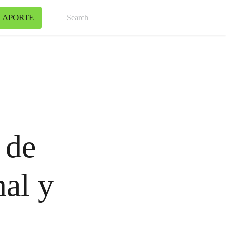
 APORTE
Sear
 de
al y