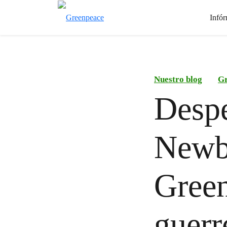
Infór
Nuestro blog
Gr
Despe
Newb
Green
guerr