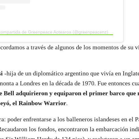
 compartida de Greenpeace Aotearoa (@greenpeacenz)
recordamos a través de algunos de los momentos de su 
i
-hija de un diplomático argentino que vivía en Inglat
monta a Londres en la década de 1970. Fue entonces c
 Bell adquirieron y equiparon el primer barco que 
seyó, el Rainbow Warrior
.
a: poder enfrentarse a los balleneros islandeses en el P
Recaudaron los fondos, encontraron la embarcación ind
ero Sir William Hardy de 134 pies), y reclutaron a un am