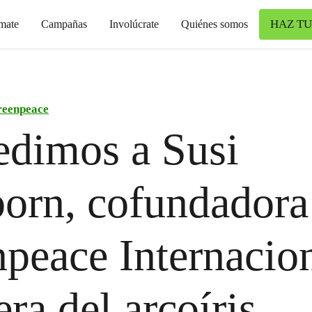
HAZ TU
mate
Campañas
Involúcrate
Quiénes somos
eenpeace
dimos a Susi
orn, cofundadora
peace Internacion
era del arcoíris