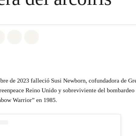
atsapp
on Facebook
Share on Twitter
Share via Email
Share on Bluesky
mbre de 2023 falleció Susi Newborn, cofundadora de G
Greenpeace Reino Unido y sobreviviente del bombardeo 
bow Warrior” en 1985.