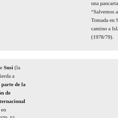
una pancarta
“Salvemos a 
Tomada en S
camino a Isl
(1978/79).
de
Susi
(la
ierda a
parte de la
ón de
ternacional
m
en
979. El