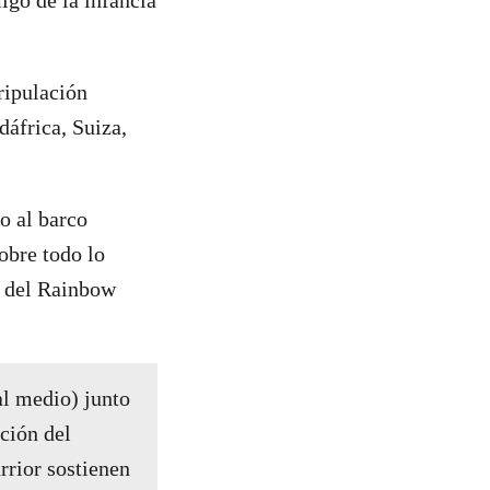
ripulación
dáfrica, Suiza,
o al barco
obre todo lo
a del Rainbow
al medio) junto
ación del
rior sostienen