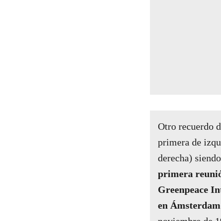
Otro recuerdo 
primera de izqu
derecha) siendo
primera reuni
Greenpeace In
en Ámsterda
noviembre de 1