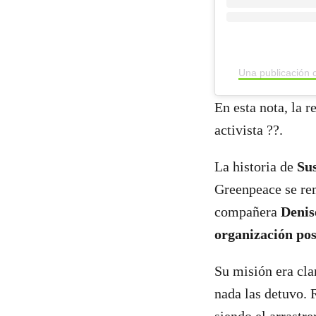
Una publicación
En esta nota, la 
activista ??.
La historia de
Sus
Greenpeace se re
compañera
Denise
organización po
Su misión era clar
nada las detuvo. 
siendo el arrastr