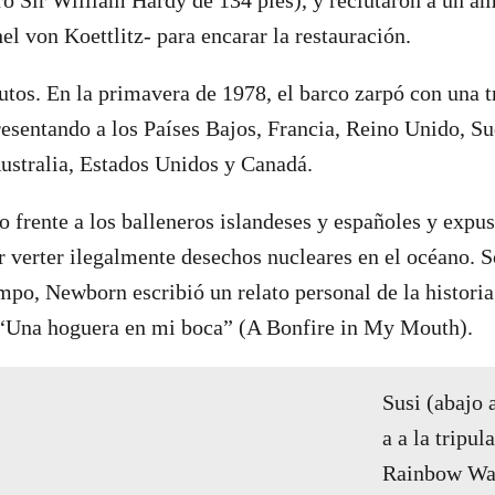
l von Koettlitz- para encarar la restauración.
rutos. En la primavera de 1978, el barco zarpó con una t
resentando a los Países Bajos, Francia, Reino Unido, Su
ustralia, Estados Unidos y Canadá.
o frente a los balleneros islandeses y españoles y expus
 verter ilegalmente desechos nucleares en el océano. S
empo, Newborn escribió un relato personal de la histori
o “Una hoguera en mi boca” (A Bonfire in My Mouth).
Susi (abajo 
a a la tripul
Rainbow War