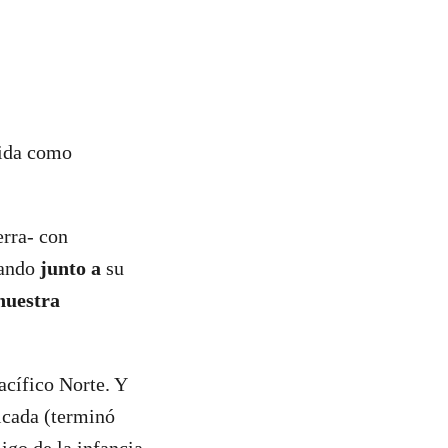
vida como
erra- con
uando
junto a
su
nuestra
acífico Norte. Y
icada (terminó
igo de la infancia