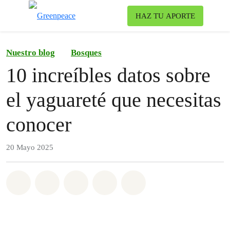
To
HAZ TU APORTE
Menu
Nuestro blog
Bosques
10 increíbles datos sobre
el yaguareté que necesitas
conocer
20 Mayo 2025
Share on Whatsapp
Share on Facebook
Share on Twitter
Share via Email
Share on Bluesky