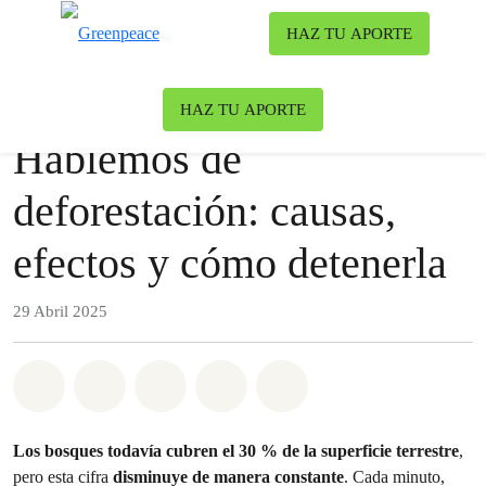
To
HAZ TU APORTE
Menu
Nuestro blog
Bosques
HAZ TU APORTE
Hablemos de
deforestación: causas,
efectos y cómo detenerla
29 Abril 2025
Share on Whatsapp
Share on Facebook
Share on Twitter
Share via Email
Share on Bluesky
Los bosques todavía cubren el 30 % de la superficie terrestre
,
pero esta cifra
disminuye de manera constante
. Cada minuto,