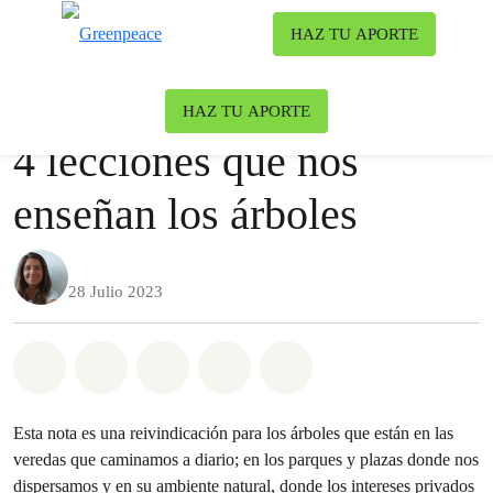
To
HAZ TU APORTE
Menu
Nuestro blog
Bosques
HAZ TU APORTE
4 lecciones que nos
enseñan los árboles
28 Julio 2023
Share on Whatsapp
Share on Facebook
Share on Twitter
Share via Email
Share on Bluesky
Esta nota es una reivindicación para los árboles que están en las
veredas que caminamos a diario; en los parques y plazas donde nos
dispersamos y en su ambiente natural, donde los intereses privados