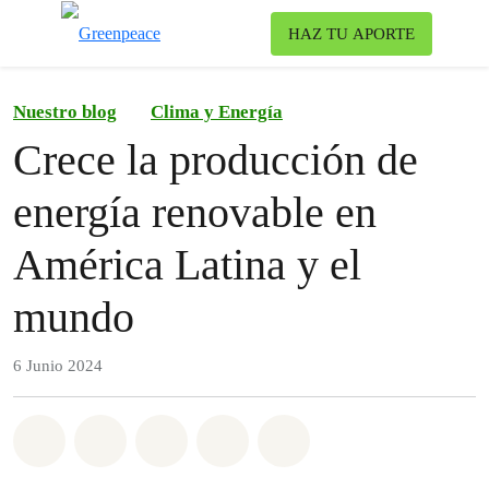
To
HAZ TU APORTE
Menu
Nuestro blog
Clima y Energía
Crece la producción de
energía renovable en
América Latina y el
mundo
6 Junio 2024
Share on Whatsapp
Share on Facebook
Share on Twitter
Share via Email
Share on Bluesky