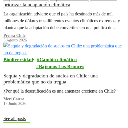
priorizar la adaptación climática
La organización advierte que el país ha destinado más de mil
millones de dólares tras diferentes eventos climáticos extremos, y
plantea que la adaptación debe convertirse en una política de
Estado para reducir los impactos humanos y económicos de futuras
Prensa Chile
5 Agosto 2026
emergencias.
Biodiversidad
Cambio climático
Bajemos Los Bronces
Sequía y degradación de suelos en Chile: una
problemática que no da tregua
¿Por qué la desertificación es una amenaza creciente en Chile?
Meri Castro
17 Junio 2026
See all posts