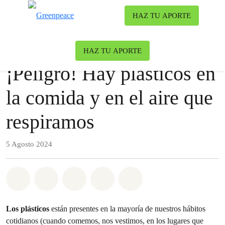
To
HAZ TU APORTE
Menu
Nuestro blog
Contaminación
HAZ TU APORTE
¡Peligro! Hay plásticos en
la comida y en el aire que
respiramos
5 Agosto 2024
Share on Whatsapp
Share on Facebook
Share on Twitter
Share via Email
Share on Bluesky
Los plásticos
están presentes en la mayoría de nuestros hábitos
cotidianos (cuando comemos, nos vestimos, en los lugares que