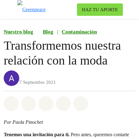
To
HAZ TU APORTE
Menu
Nuestro blog
Blog
|
Contaminación
Transformemos nuestra
relación con la moda
7 Septiembre 2021
Share on Whatsapp
Share on Facebook
Share on Twitter
Share via Email
Share on Bluesky
Por Paola Pinochet
Tenemos una invitación para ti.
Pero antes, queremos contarte