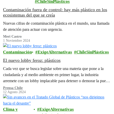
ChileSinPlásticos
Contaminación fuera de control: hay más plástico en los
ecosistemas del que se creía
Nuevas cifras de contaminación plástica en el mundo, una llamada
de atención para actuar con urgencia.
Meri Castro
1 Noviembre 2024
Contaminación
ExigeAlternativas
ChileSinPlásticos
El nuevo lobby feroz: plásticos
Cada vez que se busca legislar sobre una materia que pone a la
ciudadanía y al medio ambiente en primer lugar, la industria
arremete con un lobby implacable para detener o demorar la puesta
en marcha de las iniciativas planteadas.
Prensa Chile
12 Agosto 2024
Clima y
ExigeAlternativas