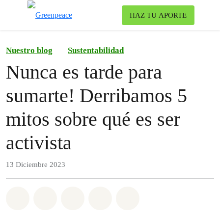
To
HAZ TU APORTE
Menu
Nuestro blog
Sustentabilidad
Nunca es tarde para
sumarte! Derribamos 5
mitos sobre qué es ser
activista
13 Diciembre 2023
Share on Whatsapp
Share on Facebook
Share on Twitter
Share via Email
Share on Bluesky