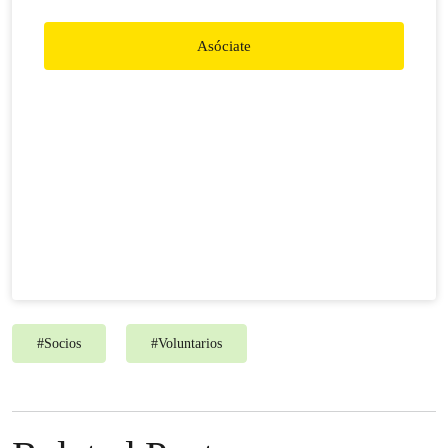
Asóciate
#
Socios
#
Voluntarios