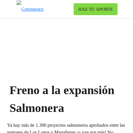
To
HAZ TU APORTE
Menu
Freno a la expansión
Salmonera
Ya hay más de 1.300 proyectos salmoneros aprobados entre las
regiones de Los Lagos y Magallanes ¡y van por más! No