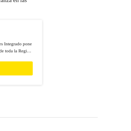
ianza en las
es Integrado pone
 de toda la Región.