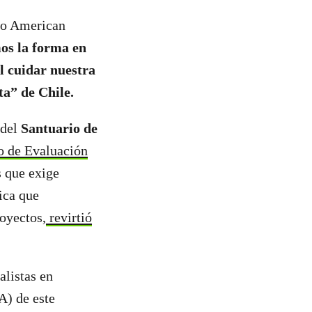
lo American
os la forma en
al cuidar nuestra
a” de Chile.
 del
Santuario de
io de Evaluación
s que exige
ica que
royectos,
revirtió
alistas en
A) de este