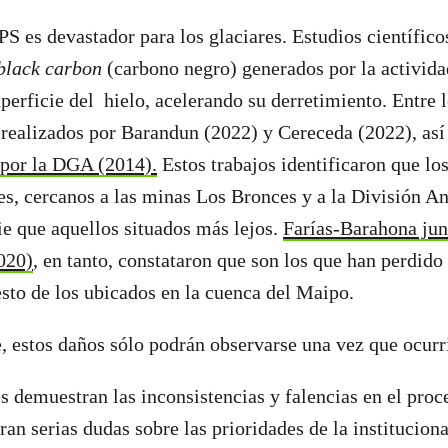
S es devastador para los glaciares. Estudios científi
black carbon
(carbono negro) generados por la activida
uperficie del hielo, acelerando su derretimiento. Entre 
 realizados por Barandun (2022) y Cereceda (2022), a
 por la DGA (2014).
Estos trabajos identificaron que los
es, cercanos a las minas Los Bronces y a la División A
ie que aquellos situados más lejos.
Farías-Barahona jun
020)
, en tanto, constataron que son los que han perdid
sto de los ubicados en la cuenca del Maipo.
 estos daños sólo podrán observarse una vez que ocurr
s demuestran las inconsistencias y falencias en el proc
ran serias dudas sobre las prioridades de la institucion