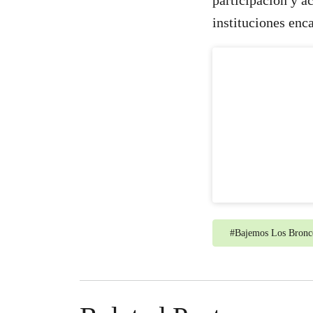
participación y ac
instituciones enc
#
Bajemos Los Bronc