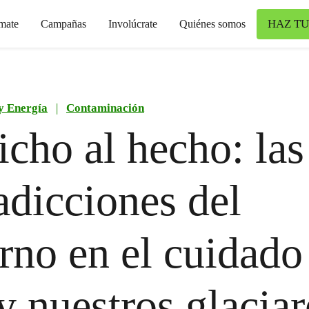
HAZ TU
mate
Campañas
Involúcrate
Quiénes somos
y Energía
|
Contaminación
icho al hecho: las
adicciones del
rno en el cuidado
y nuestros glaciar