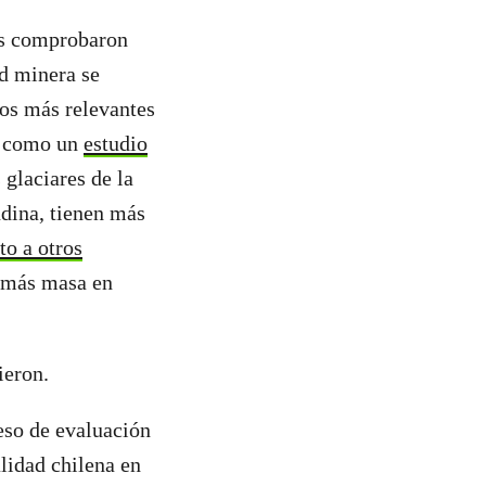
cos comprobaron
d minera se
los más relevantes
sí como un
estudio
 glaciares de la
ndina, tienen más
to a otros
o más masa en
ieron.
eso de evaluación
alidad chilena en