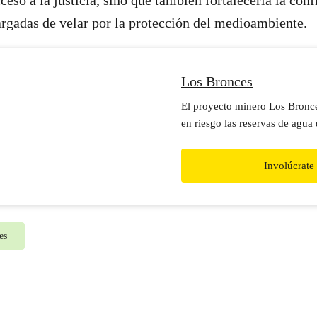
ceso a la justicia, sino que también fortalecería la conf
argadas de velar por la protección del medioambiente.
Los Bronces
El proyecto minero Los Bronc
en riesgo las reservas de agua
Dile ¡No!
Involúcrate
es