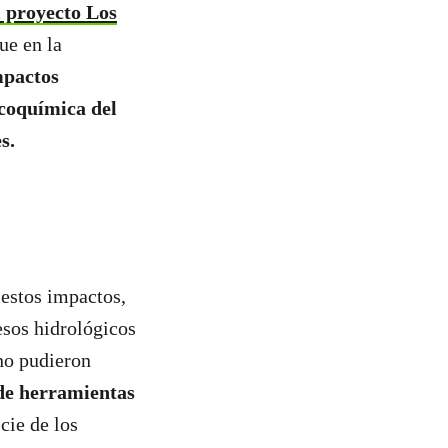
l proyecto Los
ue en la
mpactos
icoquímica del
s.
estos impactos,
esos hidrológicos
no pudieron
de herramientas
cie de los