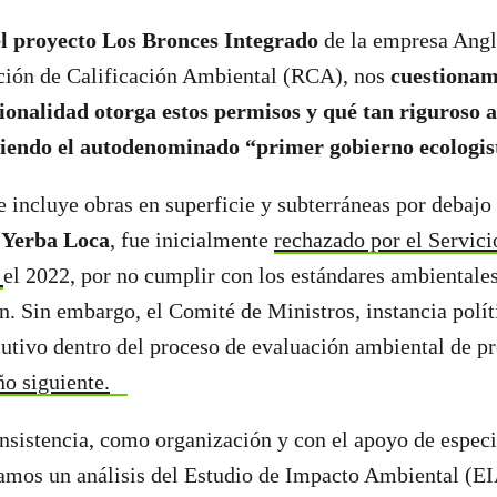
el proyecto Los Bronces Integrado
de la empresa Ang
ción de Calificación Ambiental (RCA), nos
cuestionam
ucionalidad otorga estos permisos y qué tan riguroso 
siendo el autodenominado “primer gobierno ecologist
e incluye obras en superficie y subterráneas por debajo
 Yerba Loca
, fue inicialmente
rechazado por el Servic
)
el 2022, por no cumplir con los estándares ambientale
ón. Sin embargo, el Comité de Ministros, instancia polít
cutivo dentro del proceso de evaluación ambiental de p
ño siguiente.
onsistencia, como organización y con el apoyo de especi
zamos un análisis del Estudio de Impacto Ambiental (EI