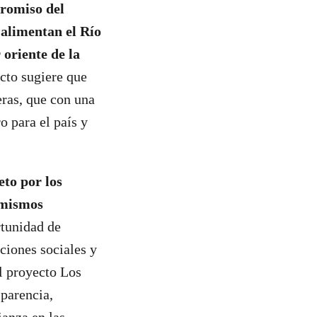
promiso del
 alimentan el Río
oriente de la
ecto sugiere que
eras, que con una
o para el país y
eto por los
s mismos
rtunidad de
aciones sociales y
l proyecto Los
sparencia,