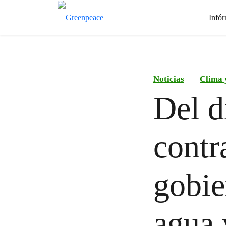
Infór
Noticias
Clima 
Del d
contr
gobie
agua 