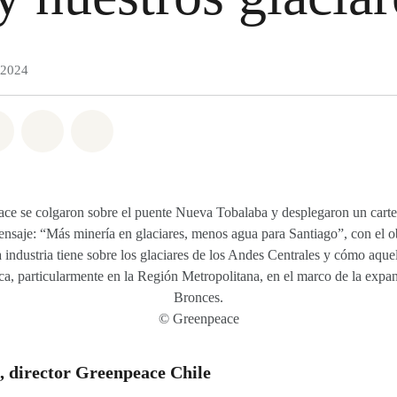
 2024
atsapp
on Facebook
Share on Twitter
Share via Email
Share on Bluesky
ace se colgaron sobre el puente Nueva Tobalaba y desplegaron un cartel
saje: “Más minería en glaciares, menos agua para Santiago”, con el ob
 industria tiene sobre los glaciares de los Andes Centrales y cómo aquel
ica, particularmente en la Región Metropolitana, en el marco de la expa
Bronces.
© Greenpeace
, director Greenpeace Chile