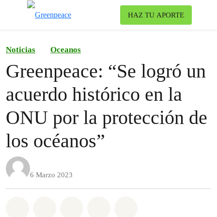
To
HAZ TU APORTE
Menu
Noticias
Oceanos
Greenpeace: “Se logró un
acuerdo histórico en la
ONU por la protección de
los océanos”
6 Marzo 2023
Share on Whatsapp
Share on Facebook
Share on Twitter
Share via Email
Share on Bluesky