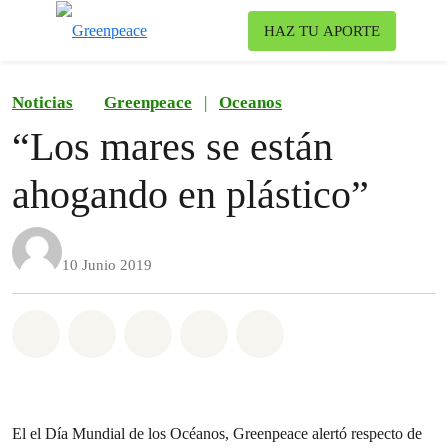
To
HAZ TU APORTE
Menu
Noticias
Greenpeace
|
Oceanos
“Los mares se están
ahogando en plástico”
10 Junio 2019
Share on Whatsapp
Share on Facebook
Share on Twitter
Share via Email
Share on Bluesky
El el Día Mundial de los Océanos, Greenpeace alertó respecto de