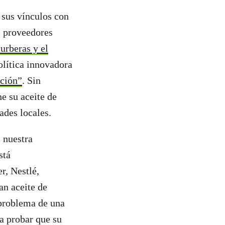
 sus vínculos con
s proveedores
urberas y el
olítica innovadora
ación”
. Sin
e su aceite de
ades locales.
 nuestra
stá
r, Nestlé,
an aceite de
 problema de una
a probar que su