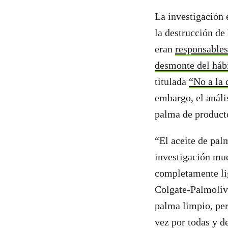
La investigación 
la destrucción d
eran
responsables 
desmonte del hábi
titulada
“No a la 
embargo, el anál
palma de producto
“El aceite de pal
investigación mue
completamente li
Colgate-Palmolive
palma limpio, pe
vez por todas y d