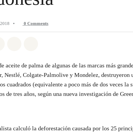
 2018
•
0
Comments
atsapp
on Facebook
Share on Twitter
Share via Email
Share on Bluesky
de aceite de palma de algunas de las marcas más grand
r, Nestlé, Colgate-Palmolive y Mondelez, destruyeron 
os cuadrados (equivalente a poco más de dos veces la s
s de tres años, según una nueva investigación de Gree
sta calculó la deforestación causada por los 25 princi