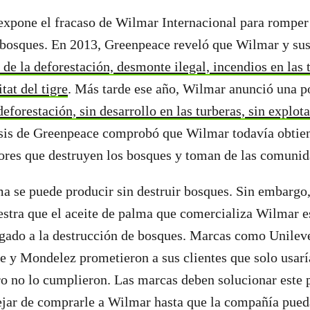
expone el fracaso de Wilmar Internacional para romper
e bosques. En 2013, Greenpeace reveló que Wilmar y su
de la deforestación, desmonte ilegal, incendios en las t
tat del tigre
. Más tarde ese año, Wilmar anunció una p
deforestación, sin desarrollo en las turberas, sin explot
isis de Greenpeace comprobó que Wilmar todavía obtien
res que destruyen los bosques y toman de las comunid
ma se puede producir sin destruir bosques. Sin embargo,
stra que el aceite de palma que comercializa Wilmar e
gado a la destrucción de bosques. Marcas como Unileve
 y Mondelez prometieron a sus clientes que solo usarí
ro no lo cumplieron. Las marcas deben solucionar este
ejar de comprarle a Wilmar hasta que la compañía pued