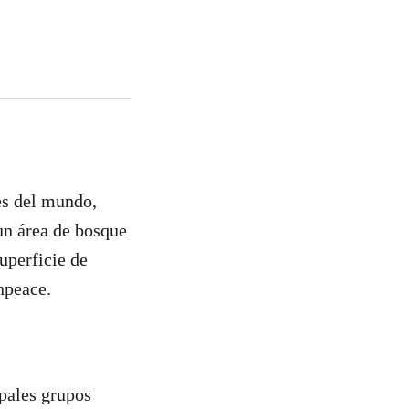
es del mundo,
un área de bosque
uperficie de
npeace.
pales grupos