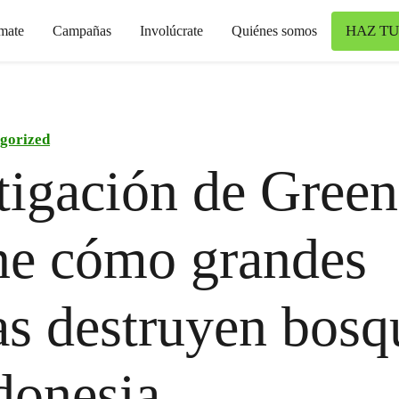
HAZ TU
mate
Campañas
Involúcrate
Quiénes somos
gorized
tigación de Gree
ne cómo grandes
s destruyen bosq
donesia