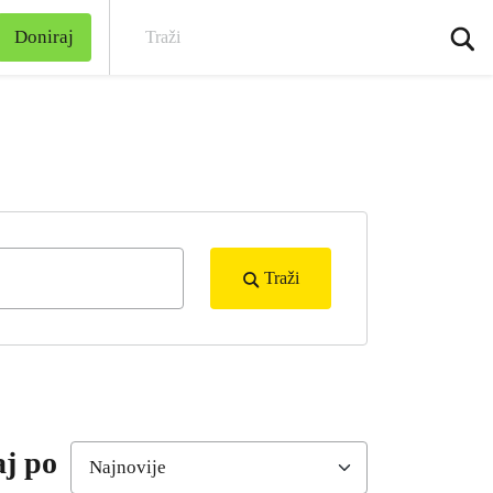
Doniraj
Traž
Traži
aj po