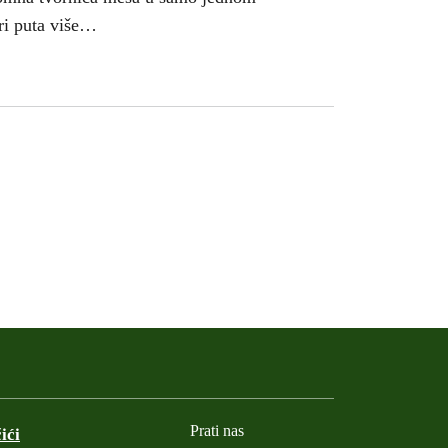
iri puta više…
Prati nas
ići