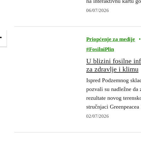
na interaktivnu kartu g
06/07/2026
Priopćenje za medije
•
#
FosilniPlin
U blizini fosilne in
za zdravlje i klimu
Ispred Podzemnog skladi
pozvali su nadležne da z
rezultate novog terensko
stručnjaci Greenpeace
02/07/2026