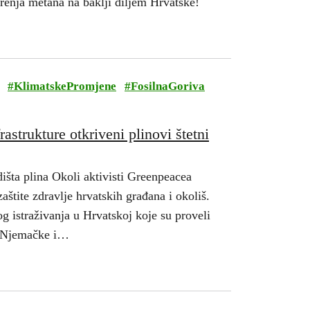
orenja metana na baklji diljem Hrvatske!
#
KlimatskePromjene
#
FosilnaGoriva
frastrukture otkriveni plinovi štetni
šta plina Okoli aktivisti Greenpeacea
aštite zdravlje hrvatskih građana i okoliš.
g istraživanja u Hrvatskoj koje su proveli
a Njemačke i…