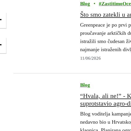
Blog
•
#
ZastitimoOc
Što smo zatekli u 
Greenpeace je po prvi p
proučavanje arktičkih 
istražili smo čudesan ž
najmanje istraženih div
11/06/2026
Blog
“Hvala, ali ne!” - 
suprotstavio agro-d
Blog voditelja kampanje
nedavno bio u Hrvatsko
klaonica. Planirana og