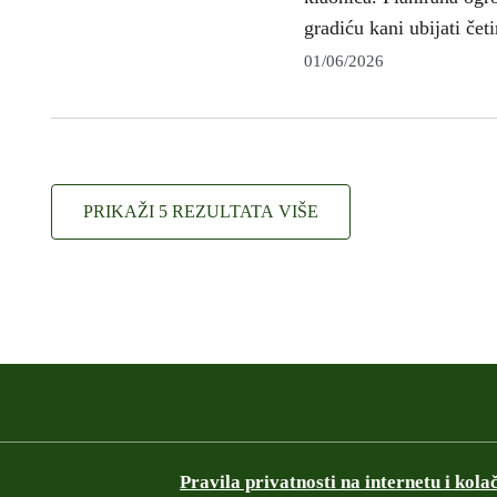
gradiću kani ubijati čet
01/06/2026
PRIKAŽI 5 REZULTATA VIŠE
Pravila privatnosti na internetu i kolač