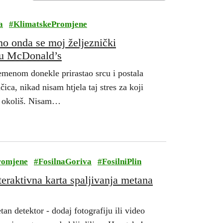
a
#
KlimatskePromjene
no onda se moj željeznički
 u McDonald’s
emenom donekle prirastao srcu i postala
ica, nikad nisam htjela taj stres za koji
oj okoliš. Nisam…
romjene
#
FosilnaGoriva
#
FosilniPlin
teraktivna karta spaljivanja metana
tan detektor - dodaj fotografiju ili video