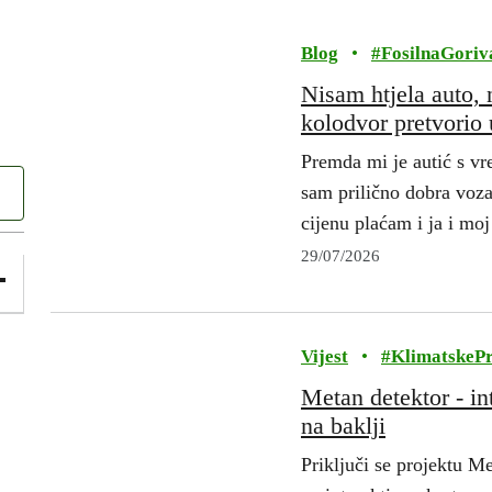
Blog
•
#
FosilnaGoriv
Nisam htjela auto, 
kolodvor pretvorio
Premda mi je autić s vr
sam prilično dobra vozač
cijenu plaćam i ja i m
29/07/2026
Vijest
•
#
KlimatskeP
Metan detektor - in
na baklji
Priključi se projektu Me