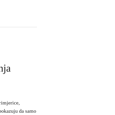
nja
rimjerice,
 pokazuju da samo