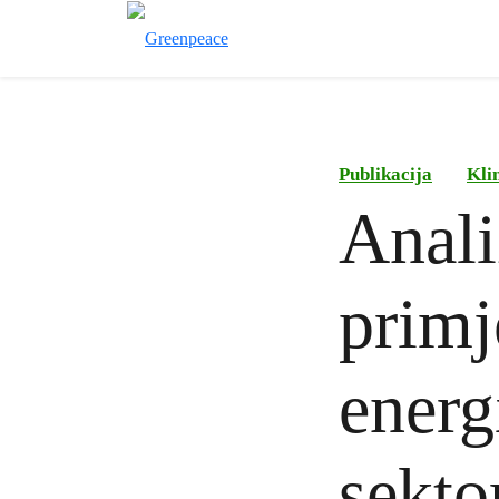
Publikacija
Kli
Anali
primj
energ
sekto