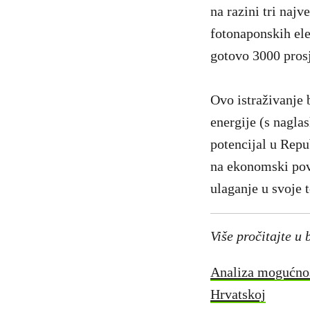
na razini tri naj
fotonaponskih ele
gotovo 3000 pros
Ovo istraživanje 
energije (s nagla
potencijal u Repu
na ekonomski povo
ulaganje u svoje 
Više pročitajte u 
Analiza mogućnost
Hrvatskoj