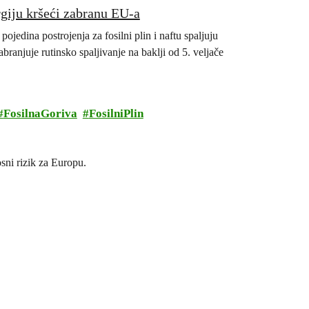
rgiju kršeći zabranu EU-a
jedina postrojenja za fosilni plin i naftu spaljuju
anjuje rutinsko spaljivanje na baklji od 5. veljače
FosilnaGoriva
FosilniPlin
sni rizik za Europu.