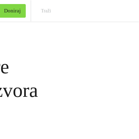
Doniraj
Traž
re
zvora