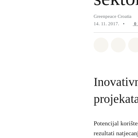
Greenpeace Croatia
14. 11. 2017.
•
0
Podijeli na 
Podije
Inovativ
projekat
Potencijal korište
rezultati natjeca