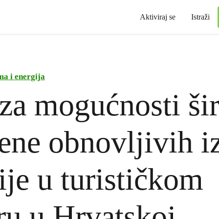
Aktiviraj se
Istraži
ma i energija
za mogućnosti ši
ene obnovljivih i
ije u turističkom
ru u Hrvatskoj