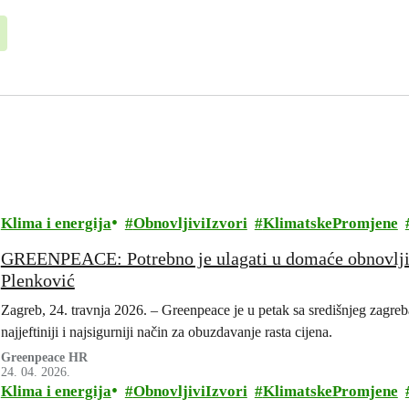
Klima i energija
ObnovljiviIzvori
KlimatskePromjene
GREENPEACE: Potrebno je ulagati u domaće obnovljive
Plenković
Zagreb, 24. travnja 2026. – Greenpeace je u petak sa središnjeg zagre
najjeftiniji i najsigurniji način za obuzdavanje rasta cijena.
Greenpeace HR
24. 04. 2026.
Klima i energija
ObnovljiviIzvori
KlimatskePromjene