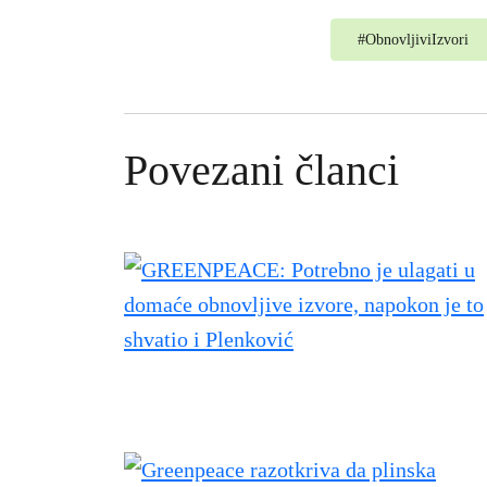
#
ObnovljiviIzvori
Povezani članci