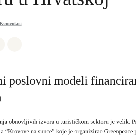
Komentari
Whatsapp
li na Facebook
Podijeli na Twitter
Podijeli putem Email
ni poslovni modeli financira
a
nja obnovljivih izvora u turističkom sektoru je velik. P
nja “Krovove na sunce” koje je organizirao Greenpeace