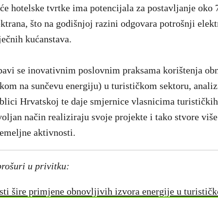
veće hotelske tvrtke ima potencijala za postavljanje ok
ktrana, što na godišnjoj razini odgovara potrošnji elekt
ječnih kućanstava.
bavi se inovativnim poslovnim praksama korištenja obn
skom na sunčevu energiju) u turističkom sektoru, analiz
blici Hrvatskoj te daje smjernice vlasnicima turistički
ljan način realiziraju svoje projekte i tako stvore viš
temeljne aktivnosti.
brošuri u privitku:
i šire primjene obnovljivih izvora energije u turistič