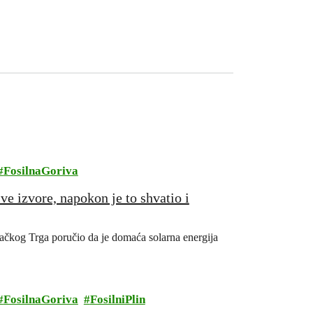
FosilnaGoriva
 izvore, napokon je to shvatio i
bačkog Trga poručio da je domaća solarna energija
FosilnaGoriva
FosilniPlin