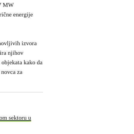
o 7 MW
rične energije
ovljivih izvora
ira njihov
h objekata kako da
e novca za
kom sektoru u