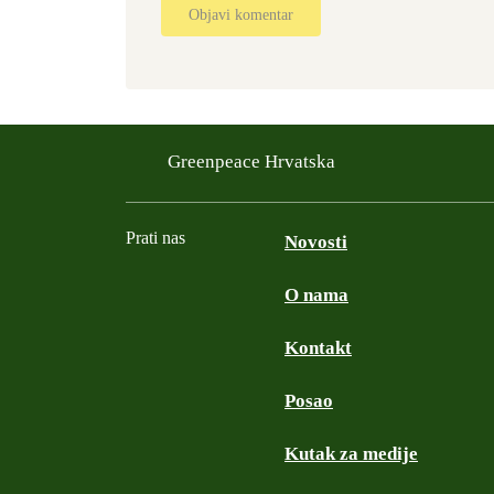
Objavi komentar
Greenpeace Hrvatska
Prati nas
Novosti
O nama
Facebook
YouTube
Instagram
LinkedIn
Kontakt
Posao
Kutak za medije