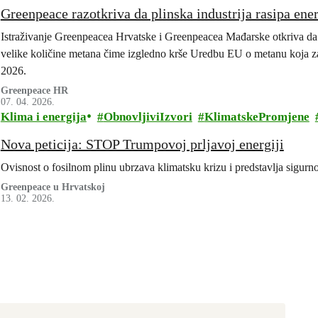
Greenpeace razotkriva da plinska industrija rasipa ene
Istraživanje Greenpeacea Hrvatske i Greenpeacea Mađarske otkriva da po
velike količine metana čime izgledno krše Uredbu EU o metanu koja zabr
2026.
Greenpeace HR
07. 04. 2026.
Klima i energija
ObnovljiviIzvori
KlimatskePromjene
Nova peticija: STOP Trumpovoj prljavoj energiji
Ovisnost o fosilnom plinu ubrzava klimatsku krizu i predstavlja sigurno
Greenpeace u Hrvatskoj
13. 02. 2026.