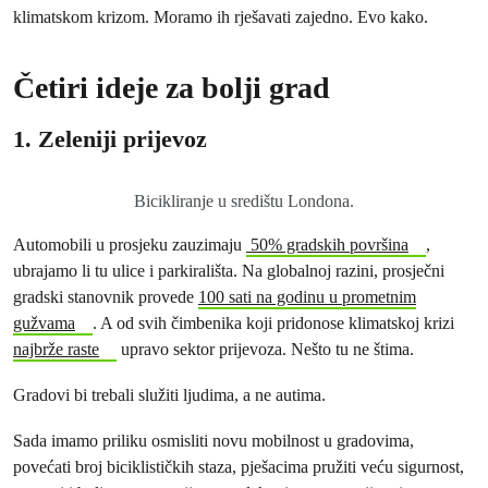
klimatskom krizom. Moramo ih rješavati zajedno. Evo kako.
Četiri ideje za bolji grad
1. Zeleniji prijevoz
Bicikliranje u središtu Londona.
Automobili u prosjeku zauzimaju
50% gradskih površina
,
ubrajamo li tu ulice i parkirališta. Na globalnoj razini, prosječni
gradski stanovnik provede
100 sati na godinu u prometnim
gužvama
. A od svih čimbenika koji pridonose klimatskoj krizi
najbrže raste
upravo sektor prijevoza. Nešto tu ne štima.
Gradovi bi trebali služiti ljudima, a ne autima.
Sada imamo priliku osmisliti novu mobilnost u gradovima,
povećati broj biciklističkih staza, pješacima pružiti veću sigurnost,