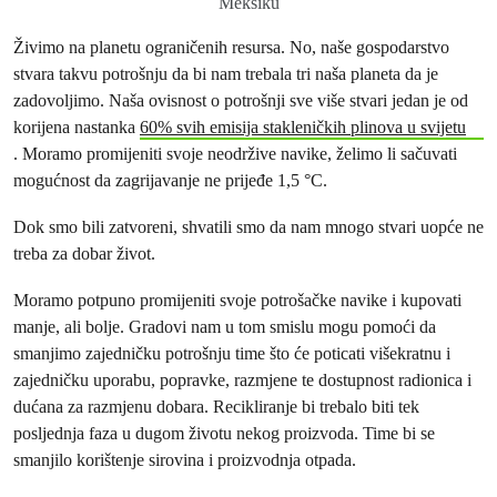
Meksiku
Živimo na planetu ograničenih resursa. No, naše gospodarstvo
stvara takvu potrošnju da bi nam trebala tri naša planeta da je
zadovoljimo. Naša ovisnost o potrošnji sve više stvari jedan je od
korijena nastanka
60% svih emisija stakleničkih plinova u svijetu
. Moramo promijeniti svoje neodržive navike, želimo li sačuvati
mogućnost da zagrijavanje ne prijeđe 1,5 °C.
Dok smo bili zatvoreni, shvatili smo da nam mnogo stvari uopće ne
treba za dobar život.
Moramo potpuno promijeniti svoje potrošačke navike i kupovati
manje, ali bolje. Gradovi nam u tom smislu mogu pomoći da
smanjimo zajedničku potrošnju time što će poticati višekratnu i
zajedničku uporabu, popravke, razmjene te dostupnost radionica i
dućana za razmjenu dobara. Recikliranje bi trebalo biti tek
posljednja faza u dugom životu nekog proizvoda. Time bi se
smanjilo korištenje sirovina i proizvodnja otpada.