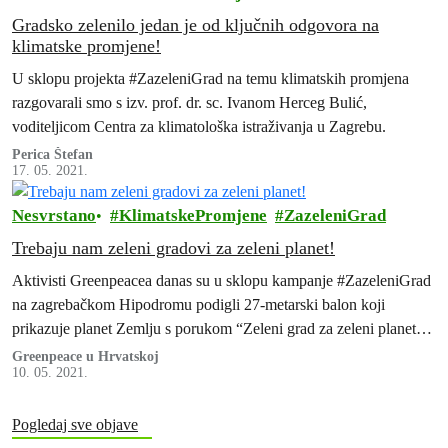
Gradsko zelenilo jedan je od ključnih odgovora na
klimatske promjene!
U sklopu projekta #ZazeleniGrad na temu klimatskih promjena
razgovarali smo s izv. prof. dr. sc. Ivanom Herceg Bulić,
voditeljicom Centra za klimatološka istraživanja u Zagrebu.
Perica Štefan
17. 05. 2021.
Nesvrstano
KlimatskePromjene
ZazeleniGrad
Trebaju nam zeleni gradovi za zeleni planet!
Aktivisti Greenpeacea danas su u sklopu kampanje #ZazeleniGrad
na zagrebačkom Hipodromu podigli 27-metarski balon koji
prikazuje planet Zemlju s porukom “Zeleni grad za zeleni planet”.
Time žele naglasiti važnost zelenila u gradovima u borbi protiv
Greenpeace u Hrvatskoj
10. 05. 2021.
klimatskih promjena. Ovom prilikom predstavljeni su i odgovori
kandidatkinja i kandidata za gradonačelnika na Greenpeaceov apel
za zeleniji Zagreb.
Pogledaj sve objave