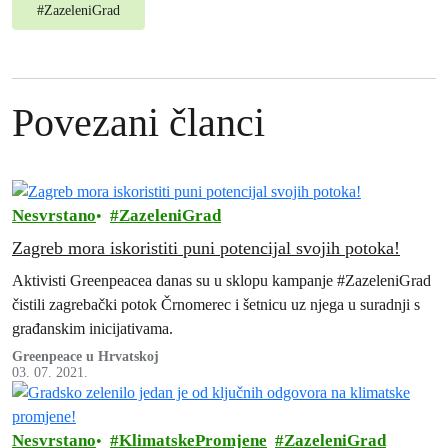
#
ZazeleniGrad
Povezani članci
Nesvrstano
ZazeleniGrad
Zagreb mora iskoristiti puni potencijal svojih potoka!
Aktivisti Greenpeacea danas su u sklopu kampanje #ZazeleniGrad
čistili zagrebački potok Črnomerec i šetnicu uz njega u suradnji s
građanskim inicijativama.
Greenpeace u Hrvatskoj
03. 07. 2021.
Nesvrstano
KlimatskePromjene
ZazeleniGrad