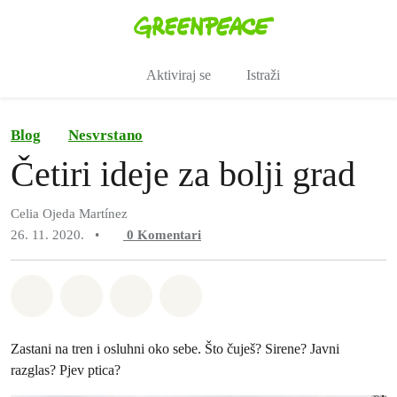
Pro
Izbornik
Aktiviraj se
Istraži
Blog
Nesvrstano
Četiri ideje za bolji grad
Celia Ojeda Martínez
26. 11. 2020.
•
0
Komentari
Podijeli na Whatsapp
Podijeli na Facebook
Podijeli na Twitter
Podijeli putem Email
Zastani na tren i osluhni oko sebe. Što čuješ? Sirene? Javni
razglas? Pjev ptica?