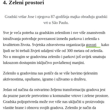
4. Zeleni prostori
Gradski vrtlar Jose i njegova 87-godišnja majka obrađuju gradski
vrt u São Paulu.
Sve je veća potreba za gradskim zelenilom i sve više znanstvenih
istraživanja potvrđuje povezanost između parkova i zelenila s
kvalitetom života. Svjetska zdravstvena organizacija
govori
kako
ljudi ne bi trebali živjeti udaljeni više od 300 metara od zelenila.
No u mnogim se gradovima zelenilo i parkovi još uvijek smatraju
luksuzom dostupnim isključivo povlaštenoj manjini.
Zelenilo u gradovima nas potiče da se više bavimo tjelesnim
aktivnostima, opuštamo, igramo i uživamo u društvu.
Jedan od načina da ostvarimo željenu transformaciju gradova jest
da prazne parcele pretvorimo u komunalne vrtove i zelene prostore.
Gradska poljoprivreda može sve više nas uključiti u proizvodnju
vlastite hrane i obnovu svojih gradova. Zelenilo je način da