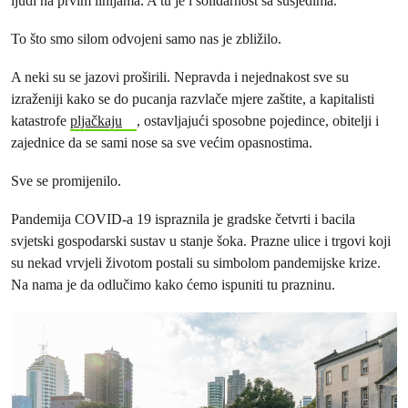
ljudi na prvim linijama. A tu je i solidarnost sa susjedima.
To što smo silom odvojeni samo nas je zbližilo.
A neki su se jazovi proširili. Nepravda i nejednakost sve su
izraženiji kako se do pucanja razvlače mjere zaštite, a kapitalisti
katastrofe
pljačkaju
, ostavljajući sposobne pojedince, obitelji i
zajednice da se sami nose sa sve većim opasnostima.
Sve se promijenilo.
Pandemija COVID-a 19 ispraznila je gradske četvrti i bacila
svjetski gospodarski sustav u stanje šoka. Prazne ulice i trgovi koji
su nekad vrvjeli životom postali su simbolom pandemijske krize.
Na nama je da odlučimo kako ćemo ispuniti tu prazninu.