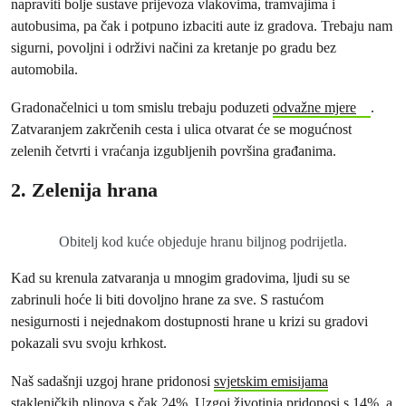
napraviti bolje sustave prijevoza vlakovima, tramvajima i
autobusima, pa čak i potpuno izbaciti aute iz gradova. Trebaju nam
sigurni, povoljni i održivi načini za kretanje po gradu bez
automobila.
Gradonačelnici u tom smislu trebaju poduzeti
odvažne mjere
.
Zatvaranjem zakrčenih cesta i ulica otvarat će se mogućnost
zelenih četvrti i vraćanja izgubljenih površina građanima.
2. Zelenija hrana
Obitelj kod kuće objeduje hranu biljnog podrijetla.
Kad su krenula zatvaranja u mnogim gradovima, ljudi su se
zabrinuli hoće li biti dovoljno hrane za sve. S rastućom
nesigurnosti i nejednakom dostupnosti hrane u krizi su gradovi
pokazali svu svoju krhkost.
Naš sadašnji uzgoj hrane pridonosi
svjetskim emisijama
stakleničkih plinova s čak 24%.
Uzgoj životinja pridonosi s 14%, a