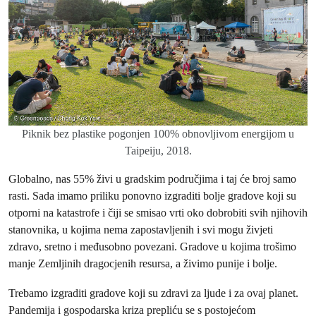
Piknik bez plastike pogonjen 100% obnovljivom energijom u
Taipeiju, 2018.
Globalno, nas 55% živi u gradskim područjima i taj će broj samo
rasti. Sada imamo priliku ponovno izgraditi bolje gradove koji su
otporni na katastrofe i čiji se smisao vrti oko dobrobiti svih njihovih
stanovnika, u kojima nema zapostavljenih i svi mogu živjeti
zdravo, sretno i međusobno povezani. Gradove u kojima trošimo
manje Zemljinih dragocjenih resursa, a živimo punije i bolje.
Trebamo izgraditi gradove koji su zdravi za ljude i za ovaj planet.
Pandemija i gospodarska kriza prepliću se s postojećom