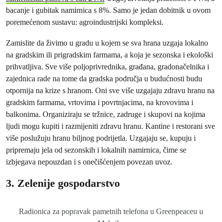
bacanje i gubitak namirnica s 8%. Samo je jedan dobitnik u ovom
poremećenom sustavu: agroindustrijski kompleksi.
Zamislite da živimo u gradu u kojem se sva hrana uzgaja lokalno
na gradskim ili prigradskim farmama, a koja je sezonska i ekološki
prihvatljiva. Sve više poljoprivrednika, građana, gradonačelnika i
zajednica rade na tome da gradska područja u budućnosti budu
otpornija na krize s hranom. Oni sve više uzgajaju zdravu hranu na
gradskim farmama, vrtovima i povrtnjacima, na krovovima i
balkonima. Organiziraju se tržnice, zadruge i skupovi na kojima
ljudi mogu kupiti i razmijeniti zdravu hranu. Kantine i restorani sve
više poslužuju hranu biljnog podrijetla. Uzgajaju se, kupuju i
pripremaju jela od sezonskih i lokalnih namirnica, čime se
izbjegava nepouzdan i s onečišćenjem povezan uvoz.
3. Zelenije gospodarstvo
Radionica za popravak pametnih telefona u Greenpeaceu u