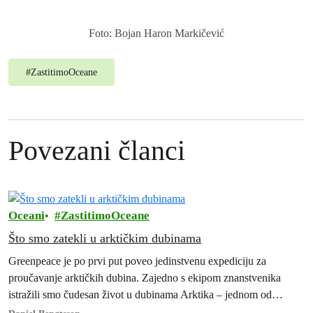
Foto: Bojan Haron Markičević
#
ZastitimoOceane
Povezani članci
Oceani
ZastitimoOceane
Što smo zatekli u arktičkim dubinama
Greenpeace je po prvi put poveo jedinstvenu expediciju za
proučavanje arktičkih dubina. Zajedno s ekipom znanstvenika
istražili smo čudesan život u dubinama Arktika – jednom od
najmanje istraženih divljina na Zemlji.