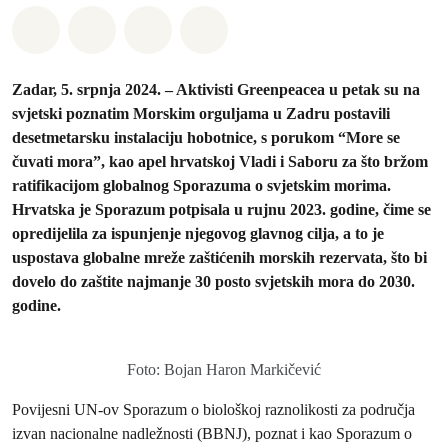
Podijeli na Whatsapp
Podijeli na Facebook
Podijeli na Twitter
Podijeli putem Email
Zadar, 5. srpnja 2024. – Aktivisti Greenpeacea u petak su na
svjetski poznatim Morskim orguljama u Zadru postavili
desetmetarsku instalaciju hobotnice, s porukom “More se
čuvati mora”, kao apel hrvatskoj Vladi i Saboru za što bržom
ratifikacijom globalnog Sporazuma o svjetskim morima.
Hrvatska je Sporazum potpisala u rujnu 2023. godine, čime se
opredijelila za ispunjenje njegovog glavnog cilja, a to je
uspostava globalne mreže zaštićenih morskih rezervata, što bi
dovelo do zaštite najmanje 30 posto svjetskih mora do 2030.
godine.
Foto: Bojan Haron Markičević
Povijesni UN-ov Sporazum o biološkoj raznolikosti za područja
izvan nacionalne nadležnosti (BBNJ), poznat i kao Sporazum o