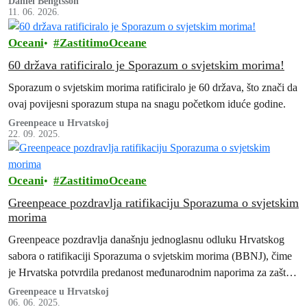
Daniel Bengtsson
11. 06. 2026.
Oceani
ZastitimoOceane
60 država ratificiralo je Sporazum o svjetskim morima!
Sporazum o svjetskim morima ratificiralo je 60 država, što znači da
ovaj povijesni sporazum stupa na snagu početkom iduće godine.
Greenpeace u Hrvatskoj
22. 09. 2025.
Oceani
ZastitimoOceane
Greenpeace pozdravlja ratifikaciju Sporazuma o svjetskim
morima
Greenpeace pozdravlja današnju jednoglasnu odluku Hrvatskog
sabora o ratifikaciji Sporazuma o svjetskim morima (BBNJ), čime
je Hrvatska potvrdila predanost međunarodnim naporima za zaštitu
oceana.
Greenpeace u Hrvatskoj
06. 06. 2025.