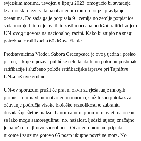
svjetskim morima, usvojen u lipnju 2023, omogućio bi stvaranje
tzv. morskih rezervata na otvorenom moru i bolje upravljanje
oceanima. Do sada ga je potpisala 91 zemlja no zemlje potpisnice
sada moraju hitno djelovati, te zaštitu oceana podržati ratificiranjem
UN-ovog ugovora na nacionalnoj razini. Kako bi stupio na snagu
potrebna je ratifikacija 60 država članica.
Predstavnicima Vlade i Sabora Greenpeace je ovog tjedna i poslao
pismo, u kojem poziva političke čelnike da hitno pokrenu postupak
ratifikacije i službeno polože ratifikacijske isprave pri Tajništvu
UN-a još ove godine.
UN-ov sporazum pružit će pravni okvir za rješavanje mnogih
propusta u upravljanju otvorenim morima, služiti kao putokaz za
očuvanje područja visoke biološke raznolikosti te zabraniti
dosadašnje štetne prakse. U normalnim, prirodnim uvjetima oceani
se lako mogu samoregulirati, no, nažalost, ljudski utjecaj značajno
je narušio tu njihovu sposobnost. Otvoreno more ne pripada
nikome i zauzima gotovo 65 posto ukupne površine mora. No