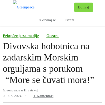
Pr
Doniraj
Izbornik
Aktiviraj se
Istraži
Priopćenje za medije
Oceani
Divovska hobotnica na
zadarskim Morskim
orguljama s porukom
“More se čuvati mora!”
Greenpeace u Hrvatskoj
05. 07. 2024.
•
1
Komentari