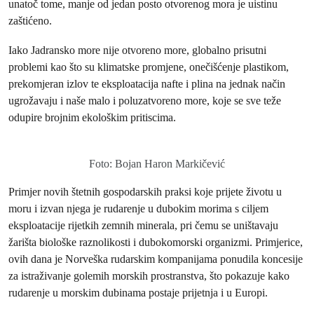
unatoč tome, manje od jedan posto otvorenog mora je uistinu
zaštićeno.
Iako Jadransko more nije otvoreno more, globalno prisutni
problemi kao što su klimatske promjene, onečišćenje plastikom,
prekomjeran izlov te eksploatacija nafte i plina na jednak način
ugrožavaju i naše malo i poluzatvoreno more, koje se sve teže
odupire brojnim ekološkim pritiscima.
Foto: Bojan Haron Markičević
Primjer novih štetnih gospodarskih praksi koje prijete životu u
moru i izvan njega je rudarenje u dubokim morima s ciljem
eksploatacije rijetkih zemnih minerala, pri čemu se uništavaju
žarišta biološke raznolikosti i dubokomorski organizmi. Primjerice,
ovih dana je Norveška rudarskim kompanijama ponudila koncesije
za istraživanje golemih morskih prostranstva, što pokazuje kako
rudarenje u morskim dubinama postaje prijetnja i u Europi.