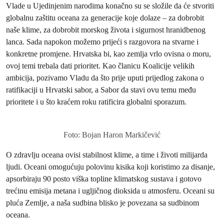
Vlade u Ujedinjenim narodima konačno su se složile da će stvoriti
globalnu zaštitu oceana za generacije koje dolaze – za dobrobit
naše klime, za dobrobit morskog života i sigurnost hranidbenog
lanca. Sada napokon možemo prijeći s razgovora na stvarne i
konkretne promjene. Hrvatska bi, kao zemlja vrlo ovisna o moru,
ovoj temi trebala dati prioritet. Kao članicu Koalicije velikih
ambicija, pozivamo Vladu da što prije uputi prijedlog zakona o
ratifikaciji u Hrvatski sabor, a Sabor da stavi ovu temu među
prioritete i u što kraćem roku ratificira globalni sporazum.
Foto: Bojan Haron Markičević
O zdravlju oceana ovisi stabilnost klime, a time i životi milijarda
ljudi. Oceani omogućuju polovinu kisika koji koristimo za disanje,
apsorbiraju 90 posto viška topline klimatskog sustava i gotovo
trećinu emisija metana i ugljičnog dioksida u atmosferu. Oceani su
pluća Zemlje, a naša sudbina blisko je povezana sa sudbinom
oceana.