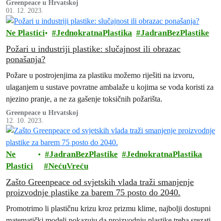
ambalažnom otpadu, jednokratnoj plastici i ribolovnom alatu.
Greenpeace u Hrvatskoj
01. 12. 2023.
Ne Plastici
JednokratnaPlastika
JadranBezPlastike
Požari u industriji plastike: slučajnost ili obrazac
ponašanja?
Požare u postrojenjima za plastiku možemo riješiti na izvoru,
ulaganjem u sustave povratne ambalaže u kojima se voda koristi za
njezino pranje, a ne za gašenje toksičnih požarišta.
Greenpeace u Hrvatskoj
12. 10. 2023.
Ne
JadranBezPlastike
JednokratnaPlastika
Plastici
NećuVreću
Zašto Greenpeace od svjetskih vlada traži smanjenje
proizvodnje plastike za barem 75 posto do 2040.
Promotrimo li plastičnu krizu kroz prizmu klime, najbolji dostupni
matematički modeli pokazuju da proizvodnju plastike treba srezati