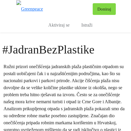
Pr
Doniraj
Izbornik
Aktiviraj se
Istraži
#JadranBezPlastike
Ružni prizori onečišćenja jadranskih plaža plastičnim otpadom su
postali uobičajeni čak i u najzaštićenijim područjima, kao što su
nacionalni parkovi i parkovi prirode. Akcije čišćenja plaža nisu
dovoljne da se velike količine plastike uklone iz okoliša, nego se
problem treba hitno rješavati na izvoru. Često se za onečišćenje
našeg mora krive nemarni turisti i otpad iz Crne Gore i Albanije.
Analizom prikupljenog otpada s jadranskih plaža pokazali smo da
su određene robne marke posebno zastupljene. Značajan dio
onečišćenja pripada robnim markama korištenim u Hrvatskoj,
suprotno uvriježenom mišljenju da se radi isključivo o plastici iz