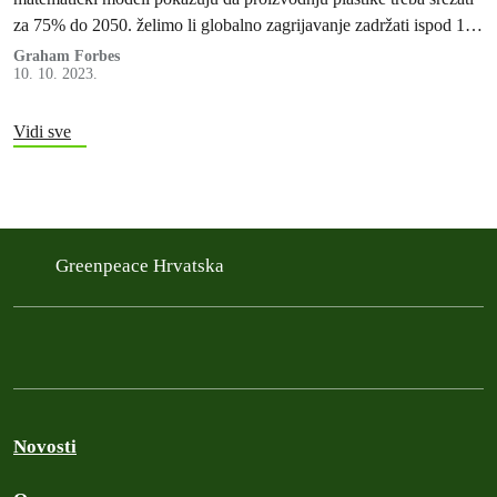
za 75% do 2050. želimo li globalno zagrijavanje zadržati ispod 1,5
°C i time spriječiti najgore posljedice brzog zagrijavanja planeta.
Graham Forbes
10. 10. 2023.
Vidi sve
Greenpeace Hrvatska
Novosti